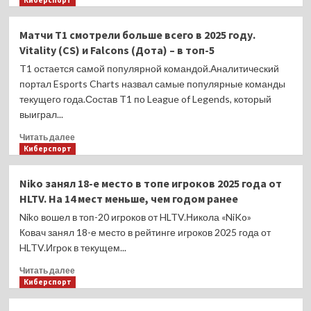
Киберспорт
балаклаве
о
за
Жена
Матчи T1 смотрели больше всего в 2025 году.
8910
Травомана
Vitality (CS) и Falcons (Дота) – в топ-5
рублей
подарила
ему
T1 остается самой популярной командой.Аналитический
3-
портал Esports Charts назвал самые популярные команды
этажную
текущего года.Состав T1 по League of Legends, который
квартиру:
выиграл...
«Буду
ей
Прочитать
Читать далее
готовить
больше
Киберспорт
завтраки,
о
варить
Матчи
Niko занял 18-е место в топе игроков 2025 года от
кофе»
T1
HLTV. На 14 мест меньше, чем годом ранее
смотрели
больше
Niko вошел в топ-20 игроков от HLTV.Никола «NiKo»
всего
Ковач занял 18-е место в рейтинге игроков 2025 года от
в
HLTV.Игрок в текущем...
2025
году.
Прочитать
Читать далее
Vitality
больше
Киберспорт
(CS)
о
и
Niko