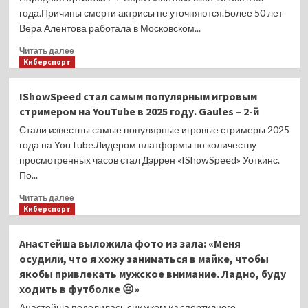
завязать
года.Причины смерти актрисы не уточняются.Более 50 лет
шарф
Вера Алентова работала в Московском...
Secret
на
Прочитать
Читать далее
улице
больше
Киберспорт
о
В
IShowSpeed стал самым популярным игровым
83
стримером на YouTube в 2025 году. Gaules – 2-й
года
умерла
Стали известны самые популярные игровые стримеры 2025
актриса
года на YouTube.Лидером платформы по количеству
Вера
просмотренных часов стал Дэррен «IShowSpeed» Уоткинс.
Алентова,
По...
сыгравшая
в
Прочитать
Читать далее
«Москва
больше
Киберспорт
слезам
о
не
IShowSpeed
Анастейша выложила фото из зала: «Меня
верит»
стал
осудили, что я хожу заниматься в майке, чтобы
самым
якобы привлекать мужское внимание. Ладно, буду
популярным
ходить в футболке 😔»
игровым
стримером
Анастейша поделилась снимком из спортивного