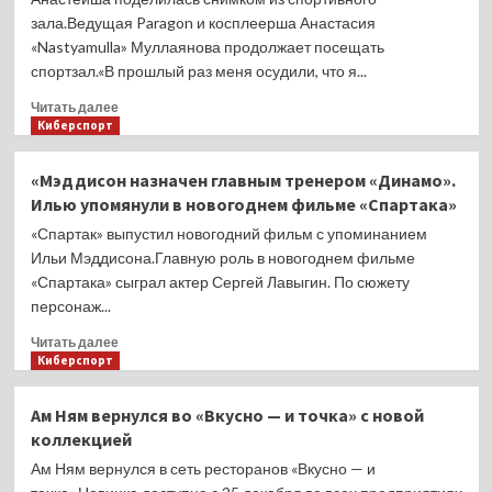
на
зала.Ведущая Paragon и косплеерша Анастасия
YouTube
«Nastyamulla» Муллаянова продолжает посещать
в
спортзал.«В прошлый раз меня осудили, что я...
2025
году.
Прочитать
Читать далее
Gaules
больше
Киберспорт
–
о
2-
Анастейша
й
«Мэддисон назначен главным тренером «Динамо».
выложила
Илью упомянули в новогоднем фильме «Спартака»
фото
из
«Спартак» выпустил новогодний фильм с упоминанием
зала:
Ильи Мэддисона.Главную роль в новогоднем фильме
«Меня
«Спартака» сыграл актер Сергей Лавыгин. По сюжету
осудили,
персонаж...
что
я
Прочитать
Читать далее
хожу
больше
Киберспорт
заниматься
о
в
«Мэддисон
Ам Ням вернулся во «Вкусно — и точка» с новой
майке,
назначен
коллекцией
чтобы
главным
якобы
тренером
Ам Ням вернулся в сеть ресторанов «Вкусно — и
привлекать
«Динамо».