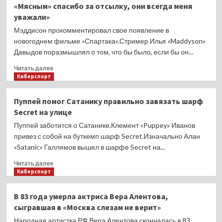
«Мясным» спасибо за отсылку, они всегда меня
боли
19-
уважали»
на
й
100/10»
в
Мэддисон прокомментировал свое появление в
топе
новогоднем фильме «Спартака».Стример Илья «Maddyson»
игроков
Давыдов поразмышлял о том, что бы было, если бы он...
2025
года
Прочитать
Читать далее
от
больше
Киберспорт
HLTV.
о
В
Мэддисон
Пуппей помог Сатанику правильно завязать шарф
прошлом
об
Secret на улице
году
упоминании
он
в
Пуппей заботится о Сатанике.Клемент «Puppey» Иванов
был
фильме
привез с собой на буткемп шарф Secret.Изначально Алан
16-
«Спартака»:
«Satanic» Галлямов вышел в шарфе Secret на...
м
«Мясным»
спасибо
Прочитать
Читать далее
за
больше
Киберспорт
отсылку,
о
они
Пуппей
В 83 года умерла актриса Вера Алентова,
всегда
помог
сыгравшая в «Москва слезам не верит»
меня
Сатанику
уважали»
правильно
Народная артистка РФ Вера Алентова скончалась в 83