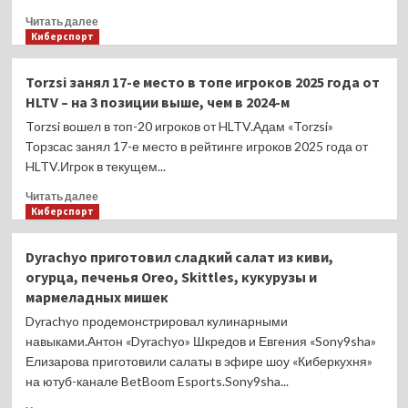
Прочитать
Читать далее
больше
Киберспорт
о
Французская
Torzsi занял 17-е место в топе игроков 2025 года от
актриса
HLTV – на 3 позиции выше, чем в 2024-м
Брижит
Бардо
Torzsi вошел в топ-20 игроков от HLTV.Адам «Torzsi»
скончалась
Торзсас занял 17-е место в рейтинге игроков 2025 года от
в
HLTV.Игрок в текущем...
91
год
Прочитать
Читать далее
больше
Киберспорт
о
Torzsi
Dyrachyo приготовил сладкий салат из киви,
занял
огурца, печенья Oreo, Skittles, кукурузы и
17-
мармеладных мишек
е
место
Dyrachyo продемонстрировал кулинарными
в
навыками.Антон «Dyrachyo» Шкредов и Евгения «Sony9sha»
топе
Елизарова приготовили салаты в эфире шоу «Киберкухня»
игроков
на ютуб-канале BetBoom Esports.Sony9sha...
2025
года