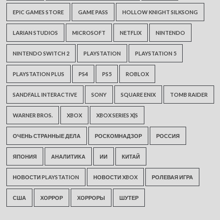
EPIC GAMES STORE
GAME PASS
HOLLOW KNIGHT SILKSONG
LARIAN STUDIOS
MICROSOFT
NETFLIX
NINTENDO
NINTENDO SWITCH 2
PLAYSTATION
PLAYSTATION 5
PLAYSTATION PLUS
PS4
PS5
ROBLOX
SANDFALL INTERACTIVE
SONY
SQUARE ENIX
TOMB RAIDER
WARNER BROS.
XBOX
XBOX SERIES X|S
ОЧЕНЬ СТРАННЫЕ ДЕЛА
РОСКОМНАДЗОР
РОССИЯ
ЯПОНИЯ
АНАЛИТИКА
ИИ
КИТАЙ
НОВОСТИ PLAYSTATION
НОВОСТИ XBOX
РОЛЕВАЯ ИГРА
США
ХОРРОР
ХОРРОРЫ
ШУТЕР