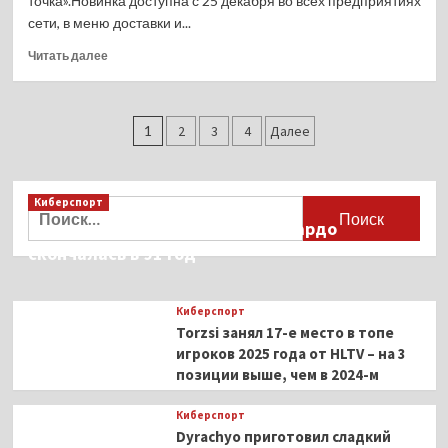
точка».Новинка доступна с 25 декабря во всех предприятиях
мужское
Илью
сети, в меню доставки и...
внимание.
упомянули
Ладно,
в
Прочитать
Читать далее
буду
новогоднем
больше
ходить
фильме
о
в
«Спартака»
Ам
Пагинация
футболке
Ням
1
2
3
4
Далее
😔»
вернулся
записей
во
«Вкусно
Киберспорт
—
Найти:
и
Французская актриса Брижит Бардо
точка»
скончалась в 91 год
с
новой
коллекцией
Киберспорт
Torzsi занял 17-е место в топе
игроков 2025 года от HLTV – на 3
позиции выше, чем в 2024-м
Киберспорт
Dyrachyo приготовил сладкий