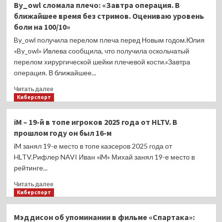
By_owl сломала плечо: «Завтра операция. В
и
ближайшее время без стримов. Оцениваю уровень
TorontoTokyo
боли на 100/10»
составили
тир-
By_owl получила перелом плеча перед Новым годом.Юлия
лист
«By_owl» Ивлева сообщила, что получила оскольчатый
игроков:
перелом хирургической шейки плечевой кости.«Завтра
Topson,
операция. В ближайшее...
Miracle,
N0tail,
Прочитать
Читать далее
Miposhka
больше
Киберспорт
и
о
Mira
By_owl
iM – 19-й в топе игроков 2025 года от HLTV. В
сломала
прошлом году он был 16-м
плечо:
«Завтра
iM занял 19-е место в топе каэсеров 2025 года от
операция.
HLTV.Рифлер NAVI Иван «iM» Михай занял 19-е место в
В
рейтинге...
ближайшее
время
Прочитать
Читать далее
без
больше
Киберспорт
стримов.
о
Оцениваю
iM
Мэддисон об упоминании в фильме «Спартака»:
уровень
–