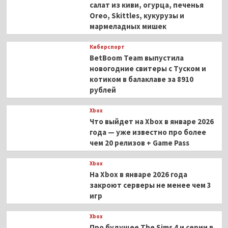
салат из киви, огурца, печенья
Oreo, Skittles, кукурузы и
мармеладных мишек
Киберспорт
BetBoom Team выпустила
новогодние свитеры с Туском и
котиком в балаклаве за 8910
рублей
Xbox
Что выйдет на Xbox в январе 2026
года — уже известно про более
чем 20 релизов + Game Pass
Xbox
На Xbox в январе 2026 года
закроют серверы не менее чем 3
игр
Xbox
Про будущее The Sims 4 и серии в