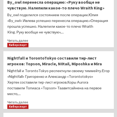
By_owl перенесла операцию: «Руку вообще не
Falcons
занял
чувствую. Налепили какое-то плечо Wraith King»
(Дота)
18-
–
е
By_owl поделился состоянием после операции.Юлия
в
место
«By_owl» Ивлева успешно перенесла операцию.«Операция
топ-5
в
прошла успешно. Налепили какое-то плечо Wraith
топе
King. Руку вообще не чувствую»,...
игроков
2025
Прочитать
Читать далее
года
больше
Киберспорт
от
о
HLTV.
By_owl
Nightfall и TorontoTokyo составили тир-лист
На
перенесла
игроков: Topson, Miracle, N0tail, Miposhka и Mira
14
операцию:
мест
«Руку
Nightfall и TorontoTokyo респектнули своему тиммейту.Егор
меньше,
вообще
«Nightfall» Григоренко и Александр «Torontotokyo»
чем
не
Хертек составили тир-лист игроков.Коры Aurora
годом
чувствую.
поставили Топиаса «Topson» Таавитсайнена на первое
ранее
Налепили
место,...
какое-
то
Прочитать
Читать далее
плечо
больше
Киберспорт
Wraith
о
King»
Nightfall