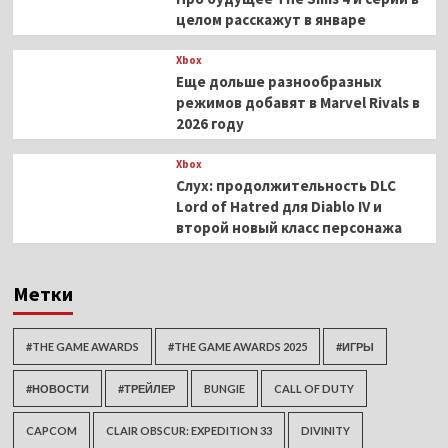
целом расскажут в январе
Xbox
Еще дольше разнообразных
режимов добавят в Marvel Rivals в
2026 году
Xbox
Слух: продолжительность DLC
Lord of Hatred для Diablo IV и
второй новый класс персонажа
Метки
#THE GAME AWARDS
#THE GAME AWARDS 2025
#ИГРЫ
#НОВОСТИ
#ТРЕЙЛЕР
BUNGIE
CALL OF DUTY
CAPCOM
CLAIR OBSCUR: EXPEDITION 33
DIVINITY