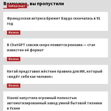
Возможно, вы пропустили
Киберспорт
Французская актриса Брижит Бардо скончалась в 91
год
Железо
В ChatGPT совсем скоро появится реклама — стал
известен её формат
Железо
Китай представил жёсткие правила для ИИ, который
«ведёт себя как человек»
Железо
Xiaomi запустила огромный полностью
автоматизированный завод умной бытовой техники
в Ухане