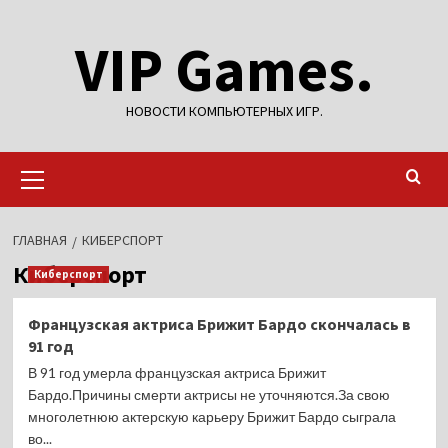
Перейти
VIP Games.
к
содержимому
НОВОСТИ КОМПЬЮТЕРНЫХ ИГР.
Основное
меню
ГЛАВНАЯ
КИБЕРСПОРТ
Киберспорт
Киберспорт
Французская актриса Брижит Бардо скончалась в
91 год
В 91 год умерла французская актриса Брижит
Бардо.Причины смерти актрисы не уточняются.За свою
многолетнюю актерскую карьеру Брижит Бардо сыграла
во...