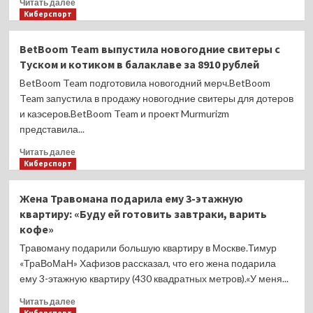
Прочитать
Читать далее
от
больше
Киберспорт
HLTV
о
–
Dyrachyo
BetBoom Team выпустила новогодние свитеры с
на
приготовил
3
Туском и котиком в балаклаве за 8910 рублей
сладкий
позиции
салат
BetBoom Team подготовила новогодний мерч.BetBoom
выше,
из
Team запустила в продажу новогодние свитеры для дотеров
чем
киви,
и каэсеров.BetBoom Team и проект Murmurizm
в
огурца,
2024-
представила...
печенья
м
Oreo,
Прочитать
Читать далее
Skittles,
больше
Киберспорт
кукурузы
о
и
BetBoom
Жена Травомана подарила ему 3-этажную
мармеладных
Team
квартиру: «Буду ей готовить завтраки, варить
мишек
выпустила
кофе»
новогодние
свитеры
Травоману подарили большую квартиру в Москве.Тимур
с
«ТраВоМаН» Хафизов рассказал, что его жена подарила
Туском
ему 3-этажную квартиру (430 квадратных метров).«У меня...
и
котиком
Прочитать
Читать далее
в
больше