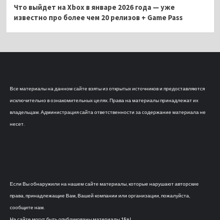
Что выйдет на Xbox в январе 2026 года — уже
известно про более чем 20 релизов + Game Pass
Все материалы на данном сайте взяты из открытых источников и предоставляются
исключительно в ознакомительных целях. Права на материалы принадлежат их
владельцам. Администрация сайта ответственности за содержание материала не
несет.
Если Вы обнаружили на нашем сайте материалы, которые нарушают авторские
права, принадлежащие Вам, Вашей компании или организации, пожалуйста,
сообщите нам.
На сайте могут быть опубликованы материалы 18+!