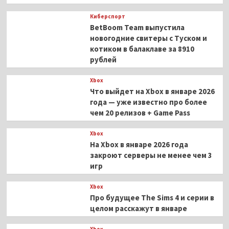
Киберспорт
BetBoom Team выпустила
новогодние свитеры с Туском и
котиком в балаклаве за 8910
рублей
Xbox
Что выйдет на Xbox в январе 2026
года — уже известно про более
чем 20 релизов + Game Pass
Xbox
На Xbox в январе 2026 года
закроют серверы не менее чем 3
игр
Xbox
Про будущее The Sims 4 и серии в
целом расскажут в январе