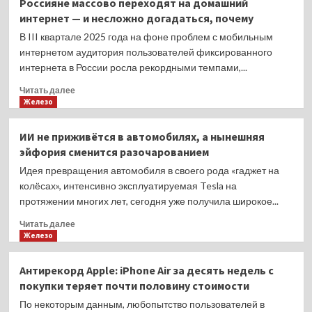
Россияне массово переходят на домашний
временное
ноябрь:
интернет — и несложно догадаться, почему
явление
продажи
физических
В III квартале 2025 года на фоне проблем с мобильным
копий
интернетом аудитория пользователей фиксированного
игр
интернета в России росла рекордными темпами,...
и консолей
в США
Прочитать
Читать далее
оказались
больше
Железо
худшими
о
с 1995
Россияне
ИИ не приживётся в автомобилях, а нынешняя
года
массово
эйфория сменится разочарованием
переходят
на
Идея превращения автомобиля в своего рода «гаджет на
домашний
колёсах», интенсивно эксплуатируемая Tesla на
интернет —
протяжении многих лет, сегодня уже получила широкое...
и
несложно
Прочитать
Читать далее
догадаться,
больше
Железо
почему
о
ИИ
Антирекорд Apple: iPhone Air за десять недель с
не
покупки теряет почти половину стоимости
приживётся
в
По некоторым данным, любопытство пользователей в