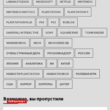
LARIAN STUDIOS
MICROSOFT
NETFLIX
NINTENDO
NINTENDO SWITCH 2
PLAYSTATION
PLAYSTATION 5
PLAYSTATION PLUS
PS4
PS5
ROBLOX
SANDFALL INTERACTIVE
SONY
SQUARE ENIX
TOMB RAIDER
WARNER BROS.
XBOX
XBOX SERIES X|S
ОЧЕНЬ СТРАННЫЕ ДЕЛА
РОСКОМНАДЗОР
РОССИЯ
ЯПОНИЯ
АНАЛИТИКА
ИИ
КИТАЙ
НОВОСТИ PLAYSTATION
НОВОСТИ XBOX
РОЛЕВАЯ ИГРА
США
ХОРРОР
ХОРРОРЫ
ШУТЕР
Возможно, вы пропустили
Киберспорт