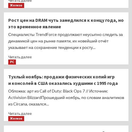
Читать далее
больше
Железо
о
Лучше
Рост цен на DRAM чуть замедлился к концу года, но
не станет:
это временное явление
аналитики
прогнозируют
Специалисты TrendForce продолжают неусыпно следить за
ещё
динамикой цен на рынке памяти, их новейший отчёт
большую
указывает на сохранение тенденции к росту...
цену
на консоли
Прочитать
Читать далее
в 2026
больше
PC
году
о
Рост
Тухлый ноябрь: продажи физических копий игр
цен
и консолей в США оказались худшими с 1995 года
на
DRAM
Обложка: арт из Call of Duty: Black Ops 7 // Источник:
чуть
Activision BlizzardПрошедший ноябрь, по словам аналитиков
замедлился
из Circana, оказался...
к
концу
Прочитать
Читать далее
года,
больше
Железо
но
о
это
Тухлый