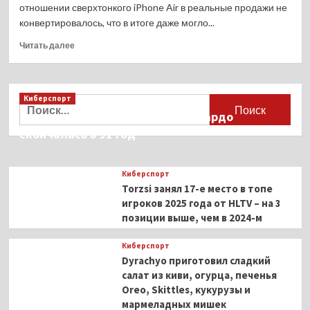
автомобилях,
отношении сверхтонкого iPhone Air в реальные продажи не
а
конвертировалось, что в итоге даже могло...
нынешняя
эйфория
Прочитать
Читать далее
сменится
больше
разочарованием
о
Антирекорд
Apple:
Киберспорт
Найти:
iPhone
Французская актриса Брижит Бардо
Air
скончалась в 91 год
за
десять
недель
Киберспорт
с
Torzsi занял 17-е место в топе
покупки
теряет
игроков 2025 года от HLTV – на 3
почти
позиции выше, чем в 2024-м
половину
стоимости
Киберспорт
Dyrachyo приготовил сладкий
салат из киви, огурца, печенья
Oreo, Skittles, кукурузы и
мармеладных мишек