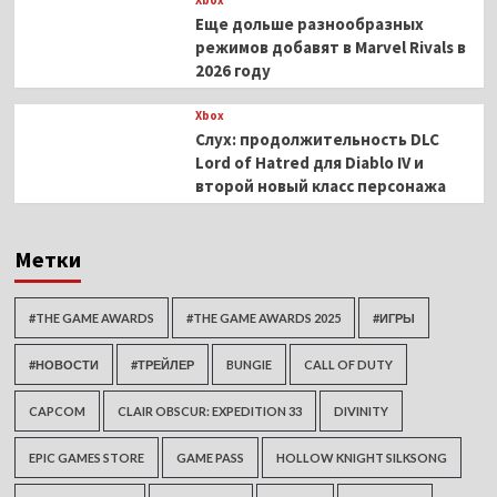
Xbox
Еще дольше разнообразных
режимов добавят в Marvel Rivals в
2026 году
Xbox
Слух: продолжительность DLC
Lord of Hatred для Diablo IV и
второй новый класс персонажа
Метки
#THE GAME AWARDS
#THE GAME AWARDS 2025
#ИГРЫ
#НОВОСТИ
#ТРЕЙЛЕР
BUNGIE
CALL OF DUTY
CAPCOM
CLAIR OBSCUR: EXPEDITION 33
DIVINITY
EPIC GAMES STORE
GAME PASS
HOLLOW KNIGHT SILKSONG