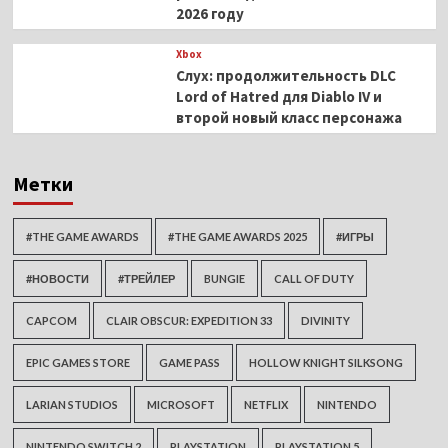
2026 году
Xbox
Слух: продолжительность DLC
Lord of Hatred для Diablo IV и
второй новый класс персонажа
Метки
#THE GAME AWARDS
#THE GAME AWARDS 2025
#ИГРЫ
#НОВОСТИ
#ТРЕЙЛЕР
BUNGIE
CALL OF DUTY
CAPCOM
CLAIR OBSCUR: EXPEDITION 33
DIVINITY
EPIC GAMES STORE
GAME PASS
HOLLOW KNIGHT SILKSONG
LARIAN STUDIOS
MICROSOFT
NETFLIX
NINTENDO
NINTENDO SWITCH 2
PLAYSTATION
PLAYSTATION 5