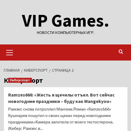
Перейти
VIP Games.
к
содержимому
НОВОСТИ КОМПЬЮТЕРНЫХ ИГР.
Основное
меню
ГЛАВНАЯ
КИБЕРСПОРТ
СТРАНИЦА 2
Киберспорт
Киберспорт
Ramzes666: «Жесть я щечелы отъел. Вот сейчас
новогодние праздники – буду как Mangekyou»
Рамзес снова потроллил Мангеке.Роман «Ramzes666»
Кушнарев пошутил о своих щеках перед новогодними
праздниками.«Камера запотела от моего тестостерона.
(Кибер: Рамзес в...