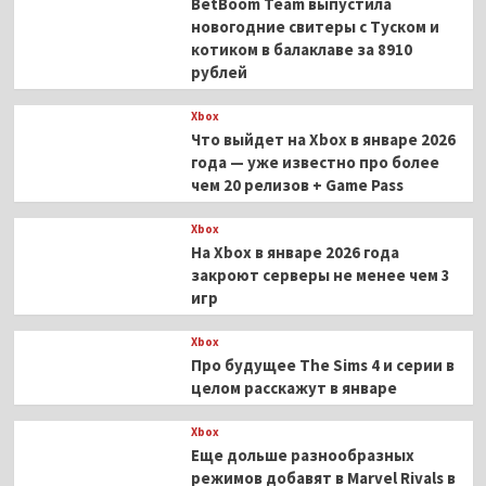
BetBoom Team выпустила
новогодние свитеры с Туском и
котиком в балаклаве за 8910
рублей
Xbox
Что выйдет на Xbox в январе 2026
года — уже известно про более
чем 20 релизов + Game Pass
Xbox
На Xbox в январе 2026 года
закроют серверы не менее чем 3
игр
Xbox
Про будущее The Sims 4 и серии в
целом расскажут в январе
Xbox
Еще дольше разнообразных
режимов добавят в Marvel Rivals в