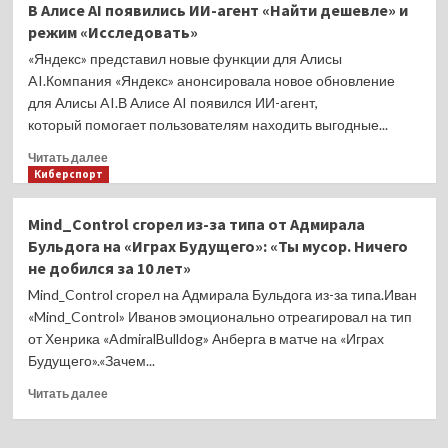
В Алисе AI появились ИИ-агент «Найти дешевле» и
представил
режим «Исследовать»
наушники
«Дропс»
«Яндекс» представил новые функции для Алисы
с
AI.Компания «Яндекс» анонсировала новое обновление
ИИ-
для Алисы AI.В Алисе АI появился ИИ-агент,
помощником
который помогает пользователям находить выгодные...
и
функцией
Прочитать
Читать далее
«Моя
больше
Киберспорт
память»
о
В
Mind_Control сгорел из-за типа от Адмирала
Алисе
Бульдога на «Играх Будущего»: «Ты мусор. Ничего
AI
не добился за 10 лет»
появились
ИИ-
Mind_Control сгорел на Адмирала Бульдога из-за типа.Иван
агент
«Mind_Control» Иванов эмоционально отреагировал на тип
«Найти
от Хенрика «AdmiralBulldog» Анберга в матче на «Играх
дешевле»
Будущего».«Зачем...
и
режим
Прочитать
Читать далее
«Исследовать»
больше
о
Mind_Control