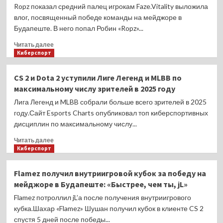
разыграли
Ropz показал средний палец игрокам Faze.Vitality выложила
больше
влог, посвященный победе команды на мейджоре в
всего
Будапеште. В него попал Робин «Ropz»...
призовых
в
Прочитать
Читать далее
2025
больше
Киберспорт
году
о
–
Ropz
CS 2 и Dota 2 уступили Лиге Легенд и MLBB по
55,41
показал
максимальному числу зрителей в 2025 году
млн
средний
долларов
палец
Лига Легенд и MLBB собрали больше всего зрителей в 2025
суммарно
игрокам
году.Сайт Esports Charts опубликовал топ киберспортивных
Faze,
дисциплин по максимальному числу...
когда
те
Прочитать
Читать далее
настраивались
больше
Киберспорт
на
о
матч
CS
Flamez получил внутриигровой кубок за победу на
фразой
2
мейджоре в Будапеште: «Быстрее, чем ты, jL»
«К
и
черту
Dota
Flamez потроллил jL’а после получения внутриигрового
этих
2
кубка.Шахар «Flamez» Шушан получил кубок в клиенте CS 2
Vitality»
уступили
спустя 5 дней после победы...