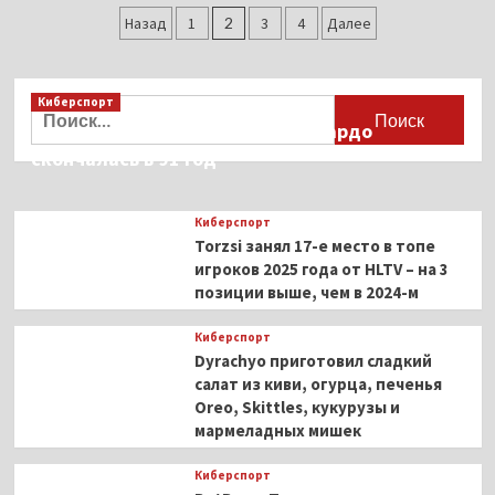
Пагинация
сгорел
Назад
1
2
3
4
Далее
из-
записей
за
типа
Киберспорт
от Адмирала
Найти:
Бульдога
Французская актриса Брижит Бардо
на «Играх
скончалась в 91 год
Будущего»: «Ты
мусор.
Ничего
Киберспорт
не
Torzsi занял 17-е место в топе
добился
игроков 2025 года от HLTV – на 3
за
позиции выше, чем в 2024-м
10
лет»
Киберспорт
Dyrachyo приготовил сладкий
салат из киви, огурца, печенья
Oreo, Skittles, кукурузы и
мармеладных мишек
Киберспорт