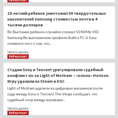
Киберспорт
не
о
выступал
«Сюда».
10-летний ребенок уничтожил 50 твердотельных
на
Yekindar
накопителей Samsung стоимостью почти в 4
турнире
сделал
тысячи долларов
предложение
своей
Во Вьетнаме ребенок случайно сломал 50 NVMe SSD
девушке.
Samsung.Во вьетнамском профиле Build a PC is Easy
Она
появился пост о том, что...
согласилась
Прочитать
Читать далее
больше
Киберспорт
о
10-
Студии Sony и Tencent урегулировали судебный
летний
конфликт из-за Light of Motiram – «клона» Horizon.
ребенок
Игру удалили из Steam и EGC
уничтожил
50
Light of Motiram удалили из цифровых магазинов после
твердотельных
суда между Sony и Tencent.The Verge сообщает, что
накопителей
судебный спор между игровыми...
Samsung
стоимостью
Прочитать
Читать далее
почти
больше
Киберспорт
в
о