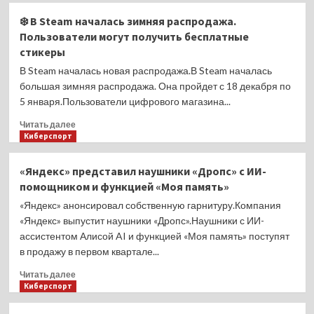
4
Студии
❄️ В Steam началась зимняя распродажа.
тысячи
Sony
Пользователи могут получить бесплатные
долларов
и
стикеры
Tencent
урегулировали
В Steam началась новая распродажа.В Steam началась
судебный
большая зимняя распродажа. Она пройдет с 18 декабря по
конфликт
5 января.Пользователи цифрового магазина...
из-
за
Прочитать
Читать далее
Light
больше
Киберспорт
of
о
Motiram
❄️
«Яндекс» представил наушники «Дропс» с ИИ-
–
В
помощником и функцией «Моя память»
«клона»
Steam
Horizon.
началась
«Яндекс» анонсировал собственную гарнитуру.Компания
Игру
зимняя
«Яндекс» выпустит наушники «Дропс».Наушники с ИИ-
удалили
распродажа.
ассистентом Алисой AI и функцией «Моя память» поступят
из
Пользователи
в продажу в первом квартале...
Steam
могут
и
получить
Прочитать
Читать далее
EGC
бесплатные
больше
Киберспорт
стикеры
о
«Яндекс»