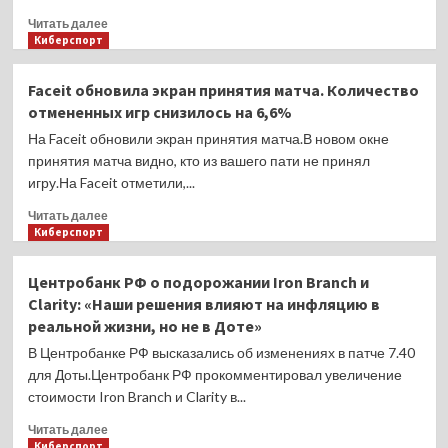
Прочитать
Читать далее
больше
Киберспорт
о
Ramzes666:
Faceit обновила экран принятия матча. Количество
«Жесть
отмененных игр снизилось на 6,6%
я
щечелы
На Faceit обновили экран принятия матча.В новом окне
отъел.
принятия матча видно, кто из вашего пати не принял
Вот
игру.На Faceit отметили,...
сейчас
новогодние
Прочитать
Читать далее
праздники
больше
Киберспорт
–
о
буду
Faceit
Центробанк РФ о подорожании Iron Branch и
как Mangekyou»
обновила
Clarity: «Наши решения влияют на инфляцию в
экран
реальной жизни, но не в Доте»
принятия
матча.
В Центробанке РФ высказались об изменениях в патче 7.40
Количество
для Доты.Центробанк РФ прокомментировал увеличение
отмененных
стоимости Iron Branch и Clarity в...
игр
снизилось
Прочитать
Читать далее
на
больше
Киберспорт