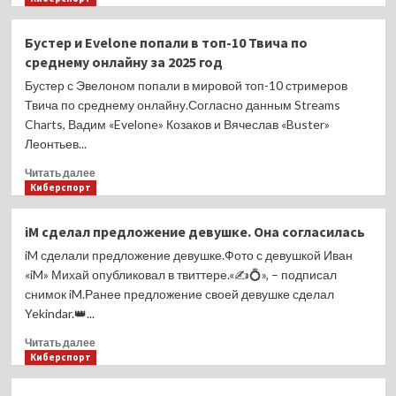
6,6%
о
Центробанк
Бустер и Evelone попали в топ-10 Твича по
РФ
среднему онлайну за 2025 год
о
подорожании
Бустер с Эвелоном попали в мировой топ-10 стримеров
Iron
Твича по среднему онлайну.Согласно данным Streams
Branch
Charts, Вадим «Evelone» Козаков и Вячеслав «Buster»
и
Леонтьев...
Clarity:
«Наши
Прочитать
Читать далее
решения
больше
Киберспорт
влияют
о
на
Бустер
iM сделал предложение девушке. Она согласилась
инфляцию
и
в
iM сделали предложение девушке.Фото с девушкой Иван
Evelone
реальной
попали
«iM» Михай опубликовал в твиттере.«✍️💍», – подписал
жизни,
в
снимок iM.Ранее предложение своей девушке сделал
но
топ-10
Yekindar.👑...
не
Твича
в
по
Прочитать
Читать далее
Доте»
среднему
больше
Киберспорт
онлайну
о
за
iM