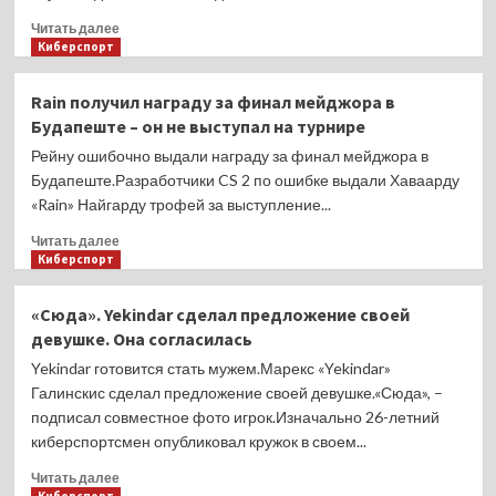
Лиге
Легенд
Прочитать
Читать далее
и
больше
Киберспорт
MLBB
о
по
Flamez
Rain получил награду за финал мейджора в
максимальному
получил
Будапеште – он не выступал на турнире
числу
внутриигровой
зрителей
кубок
Рейну ошибочно выдали награду за финал мейджора в
в
за
Будапеште.Разработчики CS 2 по ошибке выдали Хаваарду
2025
победу
«Rain» Найгарду трофей за выступление...
году
на
мейджоре
Прочитать
Читать далее
в
больше
Киберспорт
Будапеште:
о
«Быстрее,
Rain
«Сюда». Yekindar сделал предложение своей
чем
получил
девушке. Она согласилась
ты,
награду
jL»
за
Yekindar готовится стать мужем.Марекс «Yekindar»
финал
Галинскис сделал предложение своей девушке.«Сюда», –
мейджора
подписал совместное фото игрок.Изначально 26-летний
в
киберспортсмен опубликовал кружок в своем...
Будапеште
–
Прочитать
Читать далее
он
больше