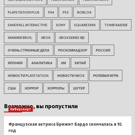
PLAYSTATION PLUS
PS4
PS5
ROBLOX
SANDFALL INTERACTIVE
SONY
SQUARE ENIX
TOMB RAIDER
WARNER BROS.
XBOX
XBOX SERIES X|S
ОЧЕНЬ СТРАННЫЕ ДЕЛА
РОСКОМНАДЗОР
РОССИЯ
ЯПОНИЯ
АНАЛИТИКА
ИИ
КИТАЙ
НОВОСТИ PLAYSTATION
НОВОСТИ XBOX
РОЛЕВАЯ ИГРА
США
ХОРРОР
ХОРРОРЫ
ШУТЕР
Возможно, вы пропустили
Киберспорт
Французская актриса Брижит Бардо скончалась в 91
год