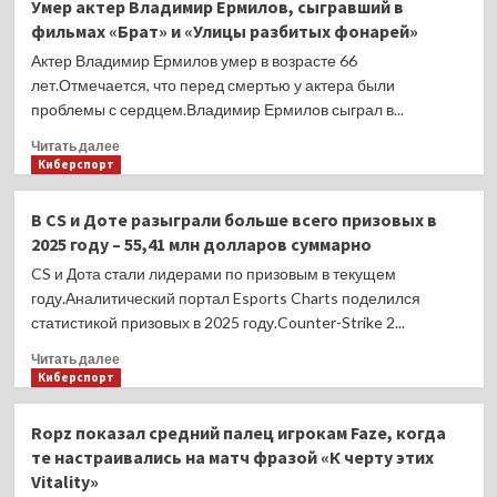
Умер актер Владимир Ермилов, сыгравший в
2025
сделал
фильмах «Брат» и «Улицы разбитых фонарей»
год
предложение
девушке.
Актер Владимир Ермилов умер в возрасте 66
Она
лет.Отмечается, что перед смертью у актера были
согласилась
проблемы с сердцем.Владимир Ермилов сыграл в...
Прочитать
Читать далее
больше
Киберспорт
о
Умер
В CS и Доте разыграли больше всего призовых в
актер
2025 году – 55,41 млн долларов суммарно
Владимир
Ермилов,
CS и Дота стали лидерами по призовым в текущем
сыгравший
году.Аналитический портал Esports Charts поделился
в
статистикой призовых в 2025 году.Counter-Strike 2...
фильмах
«Брат»
Прочитать
Читать далее
и
больше
Киберспорт
«Улицы
о
разбитых
В
Ropz показал средний палец игрокам Faze, когда
фонарей»
CS
те настраивались на матч фразой «К черту этих
и
Vitality»
Доте