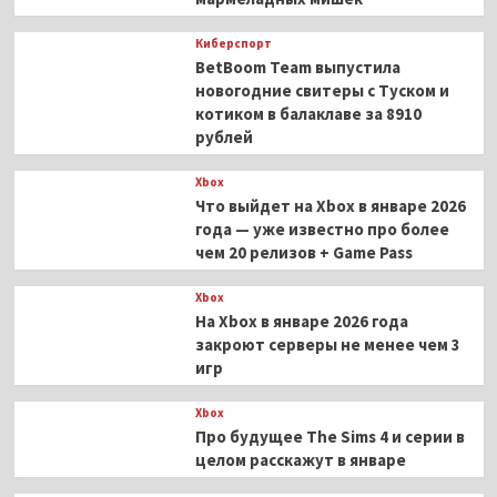
Киберспорт
BetBoom Team выпустила
новогодние свитеры с Туском и
котиком в балаклаве за 8910
рублей
Xbox
Что выйдет на Xbox в январе 2026
года — уже известно про более
чем 20 релизов + Game Pass
Xbox
На Xbox в январе 2026 года
закроют серверы не менее чем 3
игр
Xbox
Про будущее The Sims 4 и серии в
целом расскажут в январе