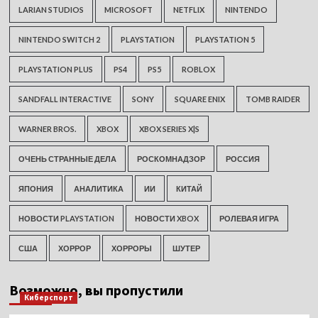
LARIAN STUDIOS
MICROSOFT
NETFLIX
NINTENDO
NINTENDO SWITCH 2
PLAYSTATION
PLAYSTATION 5
PLAYSTATION PLUS
PS4
PS5
ROBLOX
SANDFALL INTERACTIVE
SONY
SQUARE ENIX
TOMB RAIDER
WARNER BROS.
XBOX
XBOX SERIES X|S
ОЧЕНЬ СТРАННЫЕ ДЕЛА
РОСКОМНАДЗОР
РОССИЯ
ЯПОНИЯ
АНАЛИТИКА
ИИ
КИТАЙ
НОВОСТИ PLAYSTATION
НОВОСТИ XBOX
РОЛЕВАЯ ИГРА
США
ХОРРОР
ХОРРОРЫ
ШУТЕР
Возможно, вы пропустили
Киберспорт