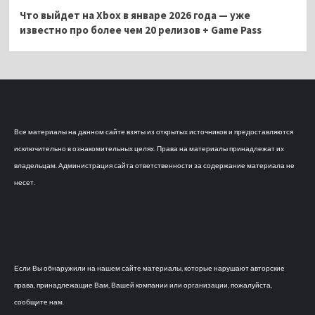
Что выйдет на Xbox в январе 2026 года — уже
известно про более чем 20 релизов + Game Pass
Все материалы на данном сайте взяты из открытых источников и предоставляются
исключительно в ознакомительных целях. Права на материалы принадлежат их
владельцам. Администрация сайта ответственности за содержание материала не
несет.
Если Вы обнаружили на нашем сайте материалы, которые нарушают авторские
права, принадлежащие Вам, Вашей компании или организации, пожалуйста,
сообщите нам.