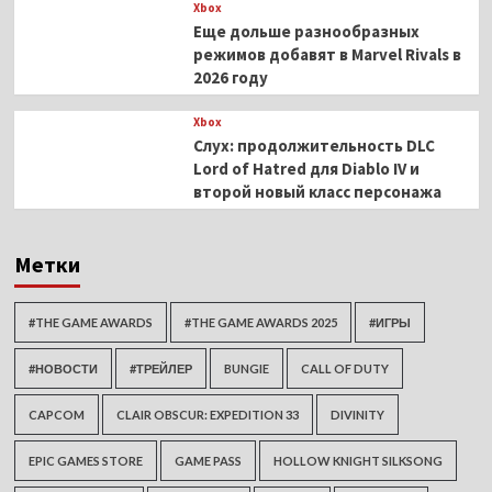
Xbox
Еще дольше разнообразных
режимов добавят в Marvel Rivals в
2026 году
Xbox
Слух: продолжительность DLC
Lord of Hatred для Diablo IV и
второй новый класс персонажа
Метки
#THE GAME AWARDS
#THE GAME AWARDS 2025
#ИГРЫ
#НОВОСТИ
#ТРЕЙЛЕР
BUNGIE
CALL OF DUTY
CAPCOM
CLAIR OBSCUR: EXPEDITION 33
DIVINITY
EPIC GAMES STORE
GAME PASS
HOLLOW KNIGHT SILKSONG