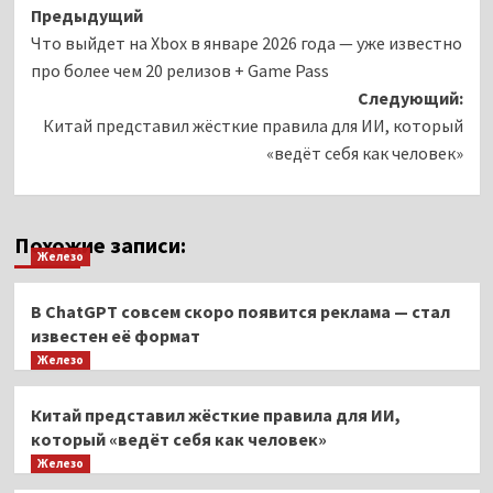
Навигация
Предыдущий
Что выйдет на Xbox в январе 2026 года — уже известно
записи
про более чем 20 релизов + Game Pass
Следующий:
Китай представил жёсткие правила для ИИ, который
«ведёт себя как человек»
Похожие записи:
Железо
В ChatGPT совсем скоро появится реклама — стал
известен её формат
Железо
Китай представил жёсткие правила для ИИ,
который «ведёт себя как человек»
Железо