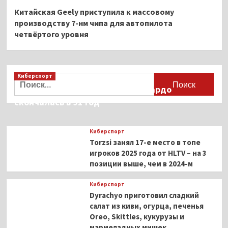
Китайская Geely приступила к массовому
производству 7-нм чипа для автопилота
четвёртого уровня
Киберспорт
Найти:
Французская актриса Брижит Бардо
скончалась в 91 год
Киберспорт
Torzsi занял 17-е место в топе
игроков 2025 года от HLTV – на 3
позиции выше, чем в 2024-м
Киберспорт
Dyrachyo приготовил сладкий
салат из киви, огурца, печенья
Oreo, Skittles, кукурузы и
мармеладных мишек