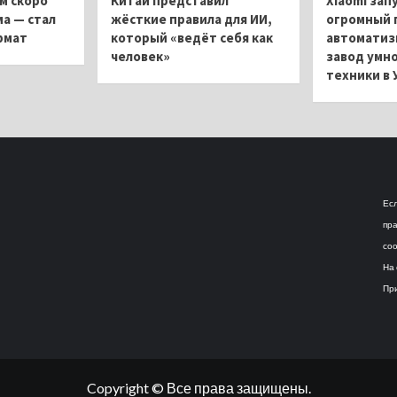
м скоро
Китай представил
Xiaomi зап
ма — стал
жёсткие правила для ИИ,
огромный 
рмат
который «ведёт себя как
автоматиз
человек»
завод умн
техники в 
Есл
пра
соо
На 
При
Copyright © Все права защищены.