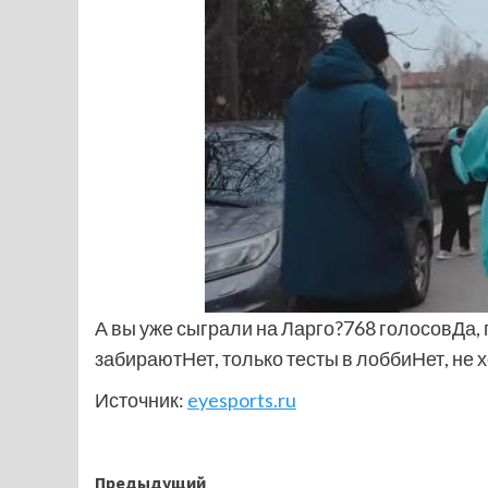
А вы уже сыграли на Ларго?768 голосовДа,
забираютНет, только тесты в лоббиНет, не
Источник:
eyesports.ru
Навигация
Предыдущий