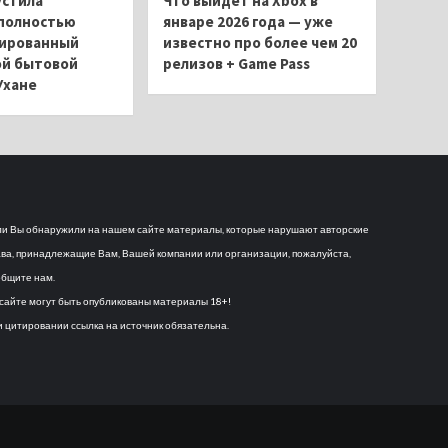
устила
Что выйдет на Xbox в
полностью
январе 2026 года — уже
ированный
известно про более чем 20
ой бытовой
релизов + Game Pass
Ухане
и Вы обнаружили на нашем сайте материалы, которые нарушают авторские
ва, принадлежащие Вам, Вашей компании или организации, пожалуйста,
бщите нам.
сайте могут быть опубликованы материалы 18+!
 цитировании ссылка на источник обязательна.