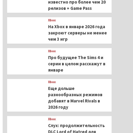
известно про более чем 20
релизов + Game Pass
Xbox
На Xbox в январе 2026 года
закроют серверы не менее
чем 3 игр
Xbox
Про будущее The Sims 4 и
серии в целом расскажут в
январе
Xbox
Еще дольше
разнообразных режимов
добавят в Marvel Rivals в
2026 году
Xbox
Слух: продолжительность
DLC Lord of Hatred для