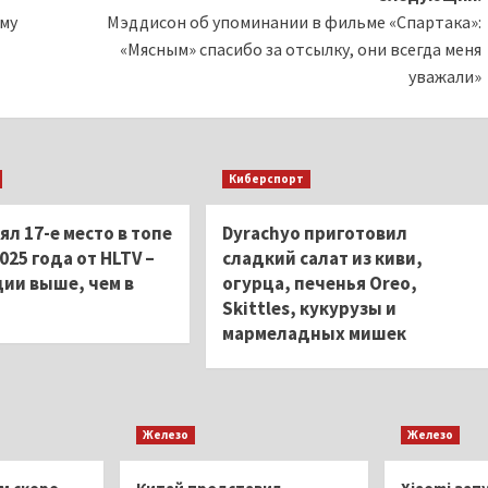
му
Мэддисон об упоминании в фильме «Спартака»:
«Мясным» спасибо за отсылку, они всегда меня
уважали»
Киберспорт
нял 17-е место в топе
Dyrachyo приготовил
025 года от HLTV –
сладкий салат из киви,
ции выше, чем в
огурца, печенья Oreo,
Skittles, кукурузы и
мармеладных мишек
Железо
Железо