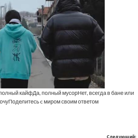
 полный кайфДа, полный мусорНет, всегда в бане или
 хочуПоделитесь c миром своим ответом
Следующий: