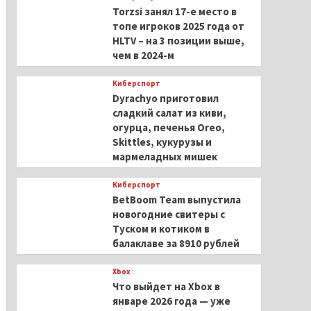
Torzsi занял 17-е место в
топе игроков 2025 года от
HLTV – на 3 позиции выше,
чем в 2024-м
Киберспорт
Dyrachyo приготовил
сладкий салат из киви,
огурца, печенья Oreo,
Skittles, кукурузы и
мармеладных мишек
Киберспорт
BetBoom Team выпустила
новогодние свитеры с
Туском и котиком в
балаклаве за 8910 рублей
Xbox
Что выйдет на Xbox в
январе 2026 года — уже