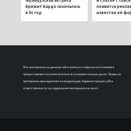
Французская актриса
В ChatGPT совсе
Брижит Бардо скончалась
появится рекла
в 91 год
известен её фо
Все материалы на данном сайте взяты из открытых источников и
предоставляются исключительно в ознакомительных целях. Права на
материалы принадлежат их владельцам. Администрация сайта
ответственности за содержание материала не несет.