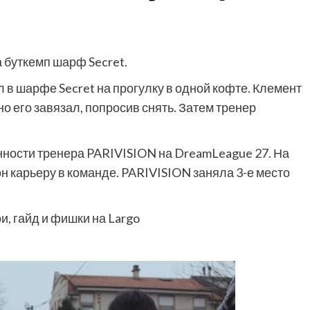
 буткемп шарф Secret.
 в шарфе Secret на прогулку в одной кофте. Клемент
но его завязал, попросив снять. Затем тренер
ности тренера PARIVISION на DreamLeague 27. На
н карьеру в команде. PARIVISION заняла 3-е место
ои, гайд и фишки на Largo