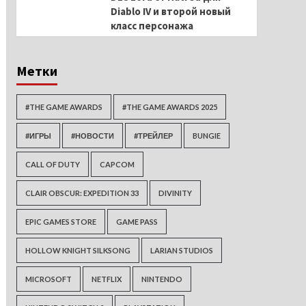
Diablo IV и второй новый
класс персонажа
Метки
#THE GAME AWARDS
#THE GAME AWARDS 2025
#ИГРЫ
#НОВОСТИ
#ТРЕЙЛЕР
BUNGIE
CALL OF DUTY
CAPCOM
CLAIR OBSCUR: EXPEDITION 33
DIVINITY
EPIC GAMES STORE
GAME PASS
HOLLOW KNIGHT SILKSONG
LARIAN STUDIOS
MICROSOFT
NETFLIX
NINTENDO