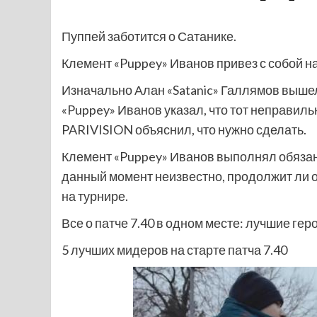
Пуппей заботится о Сатанике.
Клемент «Puppey» Иванов привез с собой на
Изначально Алан «Satanic» Галлямов вышел
«Puppey» Иванов указал, что тот неправиль
PARIVISION объяснил, что нужно сделать.
Клемент «Puppey» Иванов выполнял обязан
данный момент неизвестно, продолжит ли о
на турнире.
Все о патче 7.40 в одном месте: лучшие гер
5 лучших мидеров на старте патча 7.40