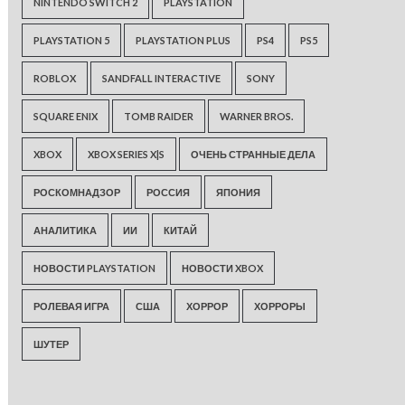
NINTENDO SWITCH 2
PLAYSTATION
PLAYSTATION 5
PLAYSTATION PLUS
PS4
PS5
ROBLOX
SANDFALL INTERACTIVE
SONY
SQUARE ENIX
TOMB RAIDER
WARNER BROS.
XBOX
XBOX SERIES X|S
ОЧЕНЬ СТРАННЫЕ ДЕЛА
РОСКОМНАДЗОР
РОССИЯ
ЯПОНИЯ
АНАЛИТИКА
ИИ
КИТАЙ
НОВОСТИ PLAYSTATION
НОВОСТИ XBOX
РОЛЕВАЯ ИГРА
США
ХОРРОР
ХОРРОРЫ
ШУТЕР