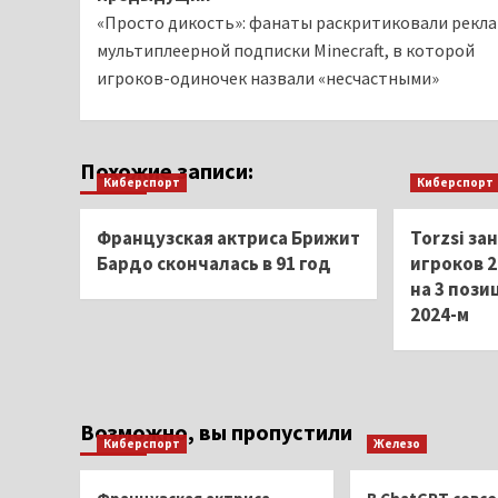
«Просто дикость»: фанаты раскритиковали рекла
записи
мультиплеерной подписки Minecraft, в которой
игроков-одиночек назвали «несчастными»
Похожие записи:
Киберспорт
Киберспорт
Французская актриса Брижит
Torzsi за
Бардо скончалась в 91 год
игроков 2
на 3 пози
2024-м
Возможно, вы пропустили
Киберспорт
Железо