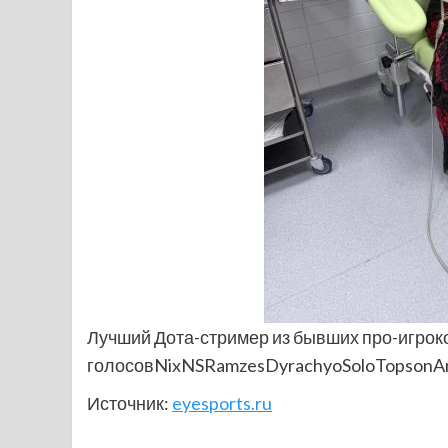
Лучший Дота-стример из бывших про-игрок
голосовNixNSRamzesDyrachyoSoloTopsonAr
Источник:
eyesports.ru