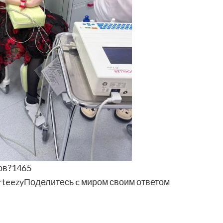
ов?1465
teezyПоделитесь c миром своим ответом