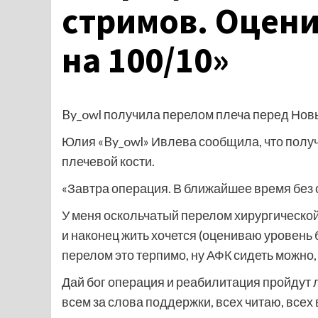
стримов. Оцен
на 100/10»
By_owl получила перелом плеча перед Нов
Юлия «By_owl» Ивлева сообщила, что полу
плечевой кости.
«Завтра операция. В ближайшее время без 
У меня оскольчатый перелом хирургической
и наконец жить хочется (оцениваю уровень 
перелом это терпимо, ну АФК сидеть можно
Дай бог операция и реабилитация пройдут ле
всем за слова поддержки, всех читаю, всех