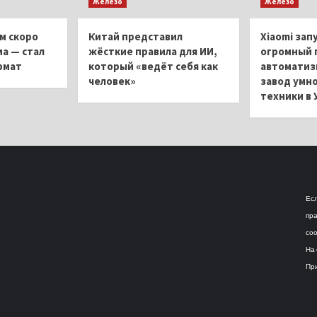
Железо
Железо
м скоро
Китай представил
Xiaomi зап
ма — стал
жёсткие правила для ИИ,
огромный 
рмат
который «ведёт себя как
автоматиз
человек»
завод умн
техники в 
Есл
пра
соо
На 
При