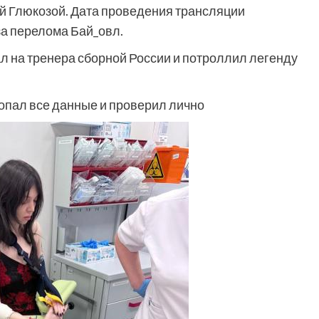
ей Глюкозой. Дата проведения трансляции
за перелома Бай_овл.
л на тренера сборной России и потроллил легенду
опал все данные и проверил лично