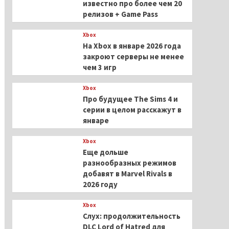
известно про более чем 20
релизов + Game Pass
Xbox
На Xbox в январе 2026 года
закроют серверы не менее
чем 3 игр
Xbox
Про будущее The Sims 4 и
серии в целом расскажут в
январе
Xbox
Еще дольше
разнообразных режимов
добавят в Marvel Rivals в
2026 году
Xbox
Слух: продолжительность
DLC Lord of Hatred для