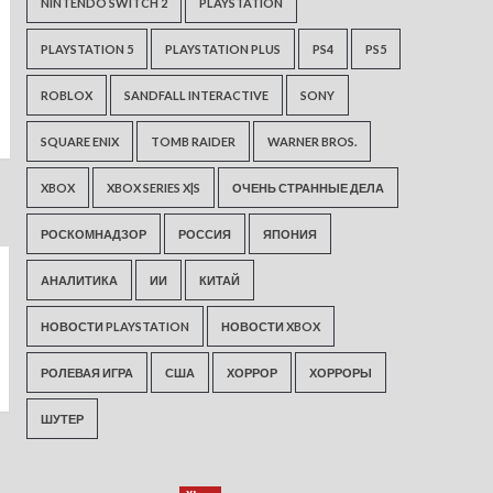
NINTENDO SWITCH 2
PLAYSTATION
PLAYSTATION 5
PLAYSTATION PLUS
PS4
PS5
ROBLOX
SANDFALL INTERACTIVE
SONY
SQUARE ENIX
TOMB RAIDER
WARNER BROS.
XBOX
XBOX SERIES X|S
ОЧЕНЬ СТРАННЫЕ ДЕЛА
РОСКОМНАДЗОР
РОССИЯ
ЯПОНИЯ
АНАЛИТИКА
ИИ
КИТАЙ
НОВОСТИ PLAYSTATION
НОВОСТИ XBOX
РОЛЕВАЯ ИГРА
США
ХОРРОР
ХОРРОРЫ
ШУТЕР