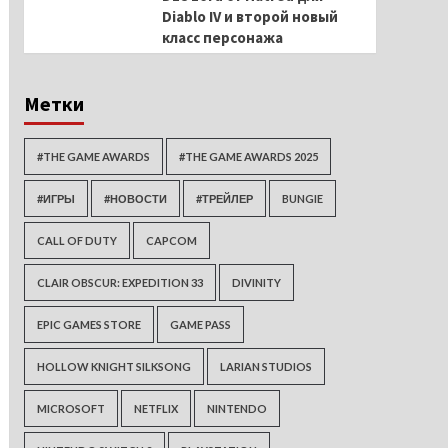
Diablo IV и второй новый
класс персонажа
Метки
#THE GAME AWARDS
#THE GAME AWARDS 2025
#ИГРЫ
#НОВОСТИ
#ТРЕЙЛЕР
BUNGIE
CALL OF DUTY
CAPCOM
CLAIR OBSCUR: EXPEDITION 33
DIVINITY
EPIC GAMES STORE
GAME PASS
HOLLOW KNIGHT SILKSONG
LARIAN STUDIOS
MICROSOFT
NETFLIX
NINTENDO