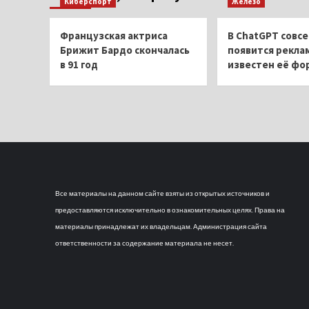
Киберспорт
Железо
Французская актриса
В ChatGPT совсе
Брижит Бардо скончалась
появится рекла
в 91 год
известен её фо
Все материалы на данном сайте взяты из открытых источников и
предоставляются исключительно в ознакомительных целях. Права на
материалы принадлежат их владельцам. Администрация сайта
ответственности за содержание материала не несет.