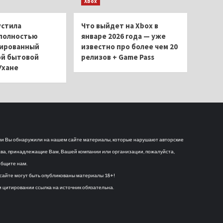
Xbox
устила
Что выйдет на Xbox в
полностью
январе 2026 года — уже
ированный
известно про более чем 20
ой бытовой
релизов + Game Pass
Ухане
и Вы обнаружили на нашем сайте материалы, которые нарушают авторские
ва, принадлежащие Вам, Вашей компании или организации, пожалуйста,
бщите нам.
сайте могут быть опубликованы материалы 18+!
 цитировании ссылка на источник обязательна.