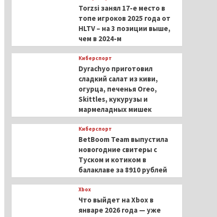
Torzsi занял 17-е место в
топе игроков 2025 года от
HLTV – на 3 позиции выше,
чем в 2024-м
Киберспорт
Dyrachyo приготовил
сладкий салат из киви,
огурца, печенья Oreo,
Skittles, кукурузы и
мармеладных мишек
Киберспорт
BetBoom Team выпустила
новогодние свитеры с
Туском и котиком в
балаклаве за 8910 рублей
Xbox
Что выйдет на Xbox в
январе 2026 года — уже