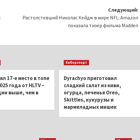
Следующий:
c
Растолстевший Николас Кейдж в мире NFL: Amazon
показала тизер фильма Madden
Киберспорт
нял 17-е место в топе
Dyrachyo приготовил
025 года от HLTV –
сладкий салат из киви,
ции выше, чем в
огурца, печенья Oreo,
Skittles, кукурузы и
мармеладных мишек