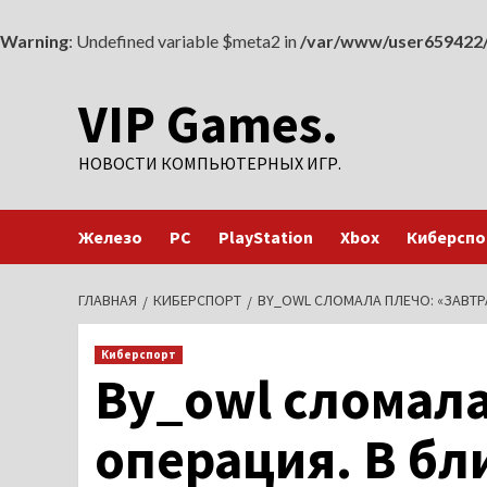
Warning
: Undefined variable $meta2 in
/var/www/user659422/
Перейти
VIP Games.
к
содержимому
НОВОСТИ КОМПЬЮТЕРНЫХ ИГР.
Железо
PC
PlayStation
Xbox
Киберспо
ГЛАВНАЯ
КИБЕРСПОРТ
BY_OWL СЛОМАЛА ПЛЕЧО: «ЗАВТР
Киберспорт
By_owl сломала
операция. В бл