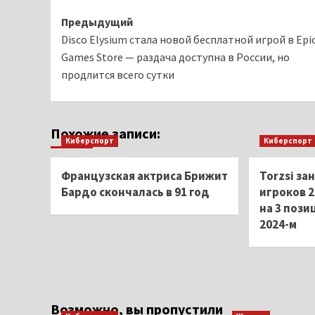
Навигация
Предыдущий
Disco Elysium стала новой бесплатной игрой в Epi
записи
Games Store — раздача доступна в России, но
продлится всего сутки
Похожие записи:
Киберспорт
Киберспорт
Французская актриса Брижит
Torzsi за
Бардо скончалась в 91 год
игроков 2
на 3 пози
2024-м
Возможно, вы пропустили