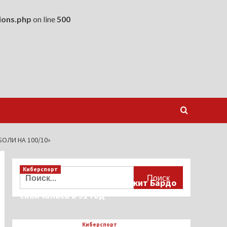
ions.php
on line
500
ОЛИ НА 100/10»
Киберспорт
Найти:
Французская актриса Брижит Бардо
скончалась в 91 год
Киберспорт