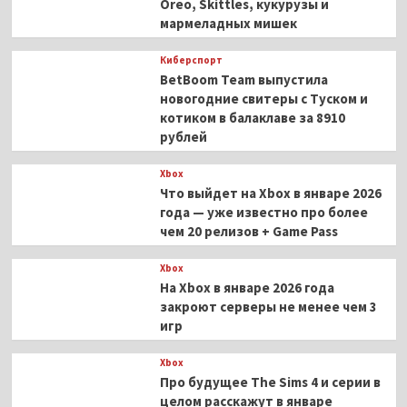
Oreo, Skittles, кукурузы и
мармеладных мишек
Киберспорт
BetBoom Team выпустила
новогодние свитеры с Туском и
котиком в балаклаве за 8910
рублей
Xbox
Что выйдет на Xbox в январе 2026
года — уже известно про более
чем 20 релизов + Game Pass
Xbox
На Xbox в январе 2026 года
закроют серверы не менее чем 3
игр
Xbox
Про будущее The Sims 4 и серии в
целом расскажут в январе