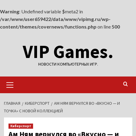
Warning
: Undefined variable $meta2 in
/var/www/user659422/data/www/vipimg.ru/wp-
content/themes/covernews/functions.php
on line
500
Перейти
VIP Games.
к
содержимому
НОВОСТИ КОМПЬЮТЕРНЫХ ИГР.
Основное
меню
ГЛАВНАЯ
КИБЕРСПОРТ
АМ НЯМ ВЕРНУЛСЯ ВО «ВКУСНО — И
ТОЧКА» С НОВОЙ КОЛЛЕКЦИЕЙ
Киберспорт
Ам Ням вернулся во «Вкусно — и