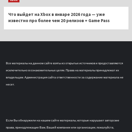
Что выйдет на Xbox в январе 2026 года — уже
известно про более чем 20 релизов + Game Pass
Все материалы на данном сайте взяты из открытых источников и предоставляются
исключительно в ознакомительных целях. Права на материалы принадлежат их
владельцам. Администрация сайта ответственности за содержание материала не
несет.
Если Вы обнаружили на нашем сайте материалы, которые нарушают авторские
права, принадлежащие Вам, Вашей компании или организации, пожалуйста,