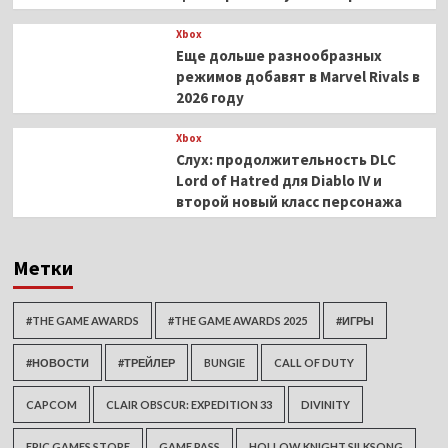
Xbox
Еще дольше разнообразных
режимов добавят в Marvel Rivals в
2026 году
Xbox
Слух: продолжительность DLC
Lord of Hatred для Diablo IV и
второй новый класс персонажа
Метки
#THE GAME AWARDS
#THE GAME AWARDS 2025
#ИГРЫ
#НОВОСТИ
#ТРЕЙЛЕР
BUNGIE
CALL OF DUTY
CAPCOM
CLAIR OBSCUR: EXPEDITION 33
DIVINITY
EPIC GAMES STORE
GAME PASS
HOLLOW KNIGHT SILKSONG