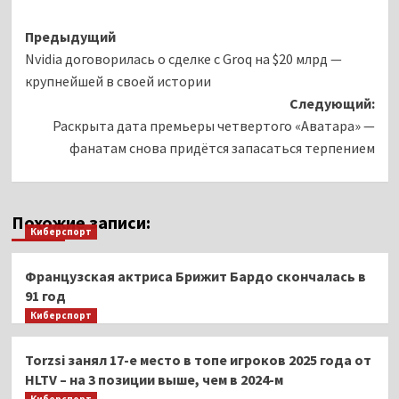
Навигация
Предыдущий
Nvidia договорилась о сделке с Groq на $20 млрд —
записи
крупнейшей в своей истории
Следующий:
Раскрыта дата премьеры четвертого «Аватара» —
фанатам снова придётся запасаться терпением
Похожие записи:
Киберспорт
Французская актриса Брижит Бардо скончалась в
91 год
Киберспорт
Torzsi занял 17-е место в топе игроков 2025 года от
HLTV – на 3 позиции выше, чем в 2024-м