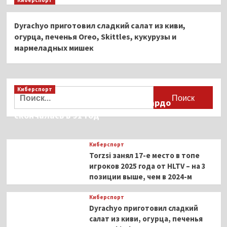
Киберспорт
Dyrachyo приготовил сладкий салат из киви,
огурца, печенья Oreo, Skittles, кукурузы и
мармеладных мишек
Киберспорт
Найти:
Французская актриса Брижит Бардо
скончалась в 91 год
Киберспорт
Torzsi занял 17-е место в топе
игроков 2025 года от HLTV – на 3
позиции выше, чем в 2024-м
Киберспорт
Dyrachyo приготовил сладкий
салат из киви, огурца, печенья