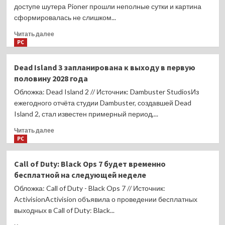
стартовал
доступе шутера Pioner прошли неполные сутки и картина
зимний
сформировалась не слишком...
ивент
с новыми
Прочитать
Читать далее
стратагемами
больше
PC
о
Не погнали
Dead Island 3 запланирована к выходу в первую
на:
половину 2028 года
пиковый
онлайн
Обложка: Dead Island 2 // Источник: Dambuster StudiosИз
шутера
ежегодного отчёта студии Dambuster, создавшей Dead
Pioner
Island 2, стал известен примерный период,...
не смог
достичь
Прочитать
Читать далее
и 1000
больше
PC
пользователей
о
в Steam
Dead
Call of Duty: Black Ops 7 будет временно
Island
бесплатной на следующей неделе
3
запланирована
Обложка: Call of Duty - Black Ops 7 // Источник:
к выходу
ActivisionActivision объявила о проведении бесплатных
в первую
выходных в Call of Duty: Black...
половину
2028