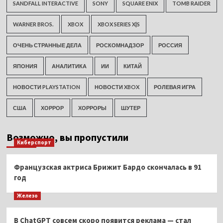
SANDFALL INTERACTIVE
SONY
SQUARE ENIX
TOMB RAIDER
WARNER BROS.
XBOX
XBOX SERIES X|S
ОЧЕНЬ СТРАННЫЕ ДЕЛА
РОСКОМНАДЗОР
РОССИЯ
ЯПОНИЯ
АНАЛИТИКА
ИИ
КИТАЙ
НОВОСТИ PLAYSTATION
НОВОСТИ XBOX
РОЛЕВАЯ ИГРА
США
ХОРРОР
ХОРРОРЫ
ШУТЕР
Возможно, вы пропустили
Киберспорт
Французская актриса Брижит Бардо скончалась в 91
год
Железо
В ChatGPT совсем скоро появится реклама — стал