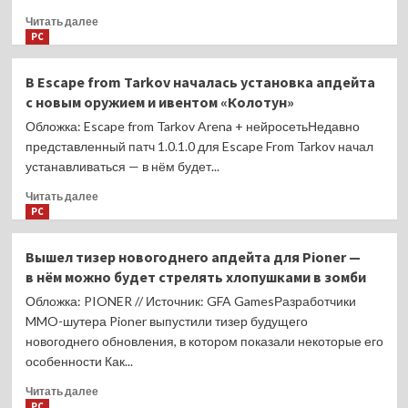
Прочитать
Читать далее
больше
PC
о
Е Шуньгуан
В Escape from Tarkov началась установка апдейта
из Zenless
с новым оружием и ивентом «Колотун»
Zone
Zero
Обложка: Escape from Tarkov Arena + нейросетьНедавно
получила
представленный патч 1.0.1.0 для Escape From Tarkov начал
продолжительный
устанавливаться — в нём будет...
аниме-
ролик
Прочитать
Читать далее
больше
PC
о
В Escape
Вышел тизер новогоднего апдейта для Pioner —
from
в нём можно будет стрелять хлопушками в зомби
Tarkov
началась
Обложка: PIONER // Источник: GFA GamesРазработчики
установка
MMO-шутера Pioner выпустили тизер будущего
апдейта
новогоднего обновления, в котором показали некоторые его
с новым
особенности Как...
оружием
и ивентом
Прочитать
Читать далее
«Колотун»
больше
PC