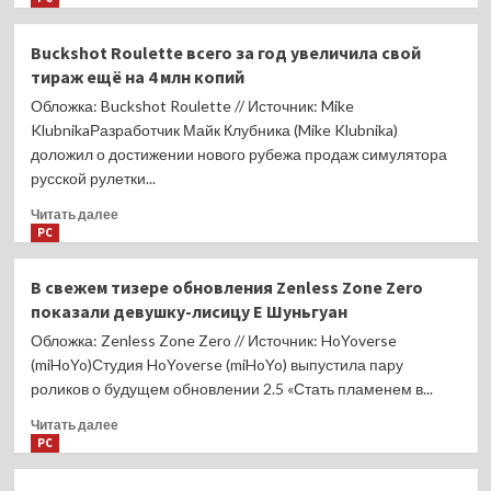
о
Вышел
Buckshot Roulette всего за год увеличила свой
тизер
тираж ещё на 4 млн копий
новогоднего
апдейта
Обложка: Buckshot Roulette // Источник: Mike
для
KlubnikaРазработчик Майк Клубника (Mike Klubnika)
Pioner —
доложил о достижении нового рубежа продаж симулятора
в нём
русской рулетки...
можно
будет
Прочитать
Читать далее
стрелять
больше
PC
хлопушками
о
в зомби
Buckshot
В свежем тизере обновления Zenless Zone Zero
Roulette
показали девушку-лисицу Е Шуньгуан
всего
за год
Обложка: Zenless Zone Zero // Источник: HoYoverse
увеличила
(miHoYo)Студия HoYoverse (miHoYo) выпустила пару
свой
роликов о будущем обновлении 2.5 «Стать пламенем в...
тираж
ещё
Прочитать
Читать далее
на 4
больше
PC
млн
о
копий
В свежем