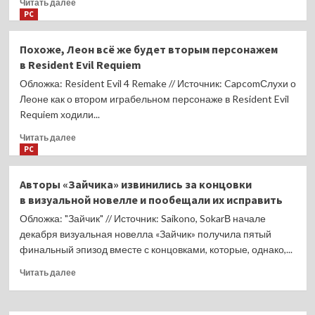
Прочитать
Читать далее
года
больше
PC
о
Call
Похоже, Леон всё же будет вторым персонажем
of Duty:
в Resident Evil Requiem
Black
Ops
Обложка: Resident Evil 4 Remake // Источник: CapcomСлухи о
7
Леоне как о втором играбельном персонаже в Resident Evil
будет
Requiem ходили...
временно
бесплатной
Прочитать
Читать далее
на следующей
больше
PC
неделе
о
Похоже,
Авторы «Зайчика» извинились за концовки
Леон
в визуальной новелле и пообещали их исправить
всё же
будет
Обложка: "Зайчик" // Источник: Saikono, SokarВ начале
вторым
декабря визуальная новелла «Зайчик» получила пятый
персонажем
финальный эпизод вместе с концовками, которые, однако,...
в Resident
Evil
Прочитать
Читать далее
Requiem
больше
о
Авторы