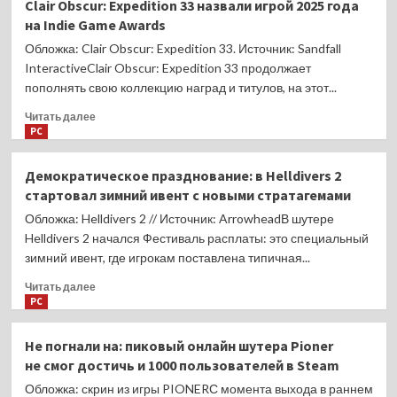
Clair Obscur: Expedition 33 назвали игрой 2025 года
тизере
на Indie Game Awards
обновления
Zenless
Обложка: Clair Obscur: Expedition 33. Источник: Sandfall
Zone
InteractiveClair Obscur: Expedition 33 продолжает
Zero
пополнять свою коллекцию наград и титулов, на этот...
показали
девушку-
Прочитать
Читать далее
лисицу
больше
PC
Е Шуньгуан
о
Clair
Демократическое празднование: в Helldivers 2
Obscur:
стартовал зимний ивент с новыми стратагемами
Expedition
33
Обложка: Helldivers 2 // Источник: ArrowheadВ шутере
назвали
Helldivers 2 начался Фестиваль расплаты: это специальный
игрой
зимний ивент, где игрокам поставлена типичная...
2025
года
Прочитать
Читать далее
на Indie
больше
PC
Game
о
Awards
Демократическое
Не погнали на: пиковый онлайн шутера Pioner
празднование:
не смог достичь и 1000 пользователей в Steam
в Helldivers
2
Обложка: скрин из игры PIONERС момента выхода в раннем