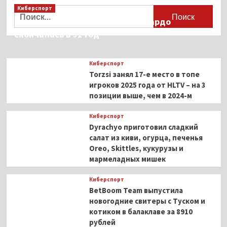
«Зайчика»
Киберспорт
Найти:
извинились
Французская актриса Брижит Бардо
за концовки
скончалась в 91 год
в визуальной
новелле
и пообещали
Киберспорт
их исправить
Torzsi занял 17-е место в топе
игроков 2025 года от HLTV – на 3
позиции выше, чем в 2024-м
Киберспорт
Dyrachyo приготовил сладкий
салат из киви, огурца, печенья
Oreo, Skittles, кукурузы и
мармеладных мишек
Киберспорт
BetBoom Team выпустила
новогодние свитеры с Туском и
котиком в балаклаве за 8910
рублей