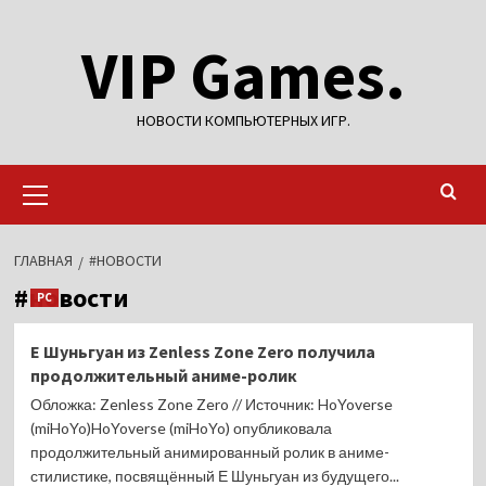
Перейти
VIP Games.
к
содержимому
НОВОСТИ КОМПЬЮТЕРНЫХ ИГР.
Основное
меню
ГЛАВНАЯ
#НОВОСТИ
#новости
PC
Е Шуньгуан из Zenless Zone Zero получила
продолжительный аниме-ролик
Обложка: Zenless Zone Zero // Источник: HoYoverse
(miHoYo)HoYoverse (miHoYo) опубликовала
продолжительный анимированный ролик в аниме-
стилистике, посвящённый Е Шуньгуан из будущего...