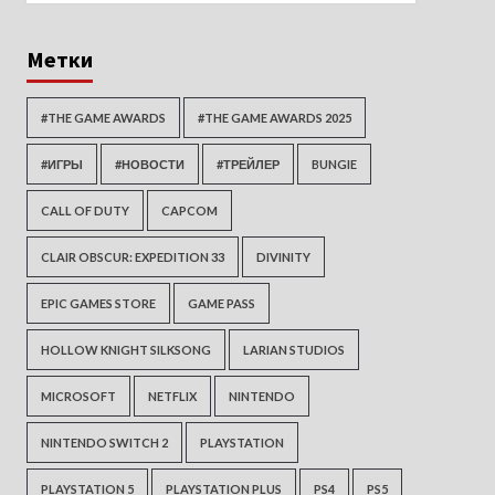
Метки
#THE GAME AWARDS
#THE GAME AWARDS 2025
#ИГРЫ
#НОВОСТИ
#ТРЕЙЛЕР
BUNGIE
CALL OF DUTY
CAPCOM
CLAIR OBSCUR: EXPEDITION 33
DIVINITY
EPIC GAMES STORE
GAME PASS
HOLLOW KNIGHT SILKSONG
LARIAN STUDIOS
MICROSOFT
NETFLIX
NINTENDO
NINTENDO SWITCH 2
PLAYSTATION
PLAYSTATION 5
PLAYSTATION PLUS
PS4
PS5