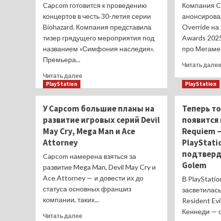
Capcom готовится к проведению
Компания 
концертов в честь 30-летия серии
анонсирова
Biohazard. Компания представила
Override н
тизер грядущего мероприятия под
Awards 2025
названием «Симфония наследия».
про Мегамена
Премьера...
Читать дале
Прочитать
Читать далее
больше
PlayStation
PlayStation
о
Through
У Capcom большие планы на
Теперь т
the
развитие игровых серий Devil
появится 
Darkness:
May Cry, Mega Man и Ace
Requiem —
Послушайте
фрагмент
Attorney
PlayStati
главной
подтверд
Capcom намерена взяться за
музыкальной
Golem
развитие Mega Man, Devil May Cry и
темы
Ace Attorney — и довести их до
Resident
В PlayStati
Evil
статуса основных франшиз
засветилас
Requiem
компании, таких...
Resident Ev
от
Кеннеди — 
Прочитать
Capcom
Читать далее