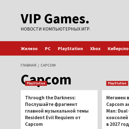
Перейти
VIP Games.
к
содержимому
НОВОСТИ КОМПЬЮТЕРНЫХ ИГР.
Железо
PC
PlayStation
Xbox
Киберспо
ГЛАВНАЯ
CAPCOM
Capcom
PlayStation
PlayStation
Through the Darkness:
Мегамен 
Послушайте фрагмент
Capcom а
главной музыкальной темы
Man: Dual
Resident Evil Requiem от
консолей
Capcom
в 2027 го