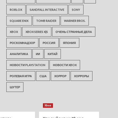
ROBLOX
SANDFALL INTERACTIVE
SONY
SQUARE ENIX
TOMB RAIDER
WARNER BROS.
XBOX
XBOX SERIES X|S
ОЧЕНЬ СТРАННЫЕ ДЕЛА
РОСКОМНАДЗОР
РОССИЯ
ЯПОНИЯ
АНАЛИТИКА
ИИ
КИТАЙ
НОВОСТИ PLAYSTATION
НОВОСТИ XBOX
РОЛЕВАЯ ИГРА
США
ХОРРОР
ХОРРОРЫ
ШУТЕР
Xbox