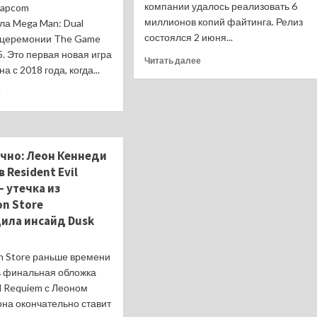
компании удалось реализовать 6
Capcom
миллионов копий файтинга. Релиз
ла Mega Man: Dual
состоялся 2 июня...
а церемонии The Game
. Это первая новая игра
Прочитать
Читать далее
 с 2018 года, когда...
больше
о
Прочитать
е
Street
больше
Fighter
о
6
Мегамен
разошлась
возвращается:
тиражом
очно: Леон Кеннеди
Capcom
в
в Resident Evil
анонсировала
6
Mega
 утечка из
миллионов
Man:
on Store
копий
Dual
ила инсайд Dusk
Override
для
ПК
on Store раньше времени
и
ь финальная обложка
консолей
il Requiem с Леоном
—
она окончательно ставит
релиз