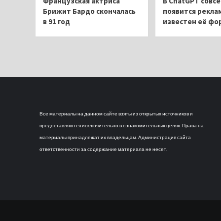
Французская актриса
В ChatGPT совсе
Брижит Бардо скончалась
появится рекла
в 91 год
известен её фо
Все материалы на данном сайте взяты из открытых источников и
предоставляются исключительно в ознакомительных целях. Права на
материалы принадлежат их владельцам. Администрация сайта
ответственности за содержание материала не несет.