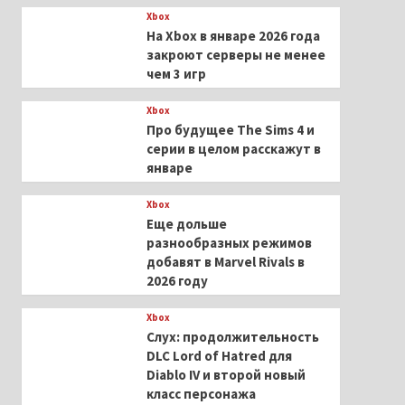
Xbox
На Xbox в январе 2026 года
закроют серверы не менее
чем 3 игр
Xbox
Про будущее The Sims 4 и
серии в целом расскажут в
январе
Xbox
Еще дольше
разнообразных режимов
добавят в Marvel Rivals в
2026 году
Xbox
Слух: продолжительность
DLC Lord of Hatred для
Diablo IV и второй новый
класс персонажа