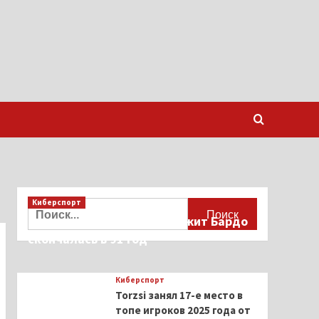
Киберспорт
Найти:
Французская актриса Брижит Бардо
скончалась в 91 год
Киберспорт
Torzsi занял 17-е место в
топе игроков 2025 года от