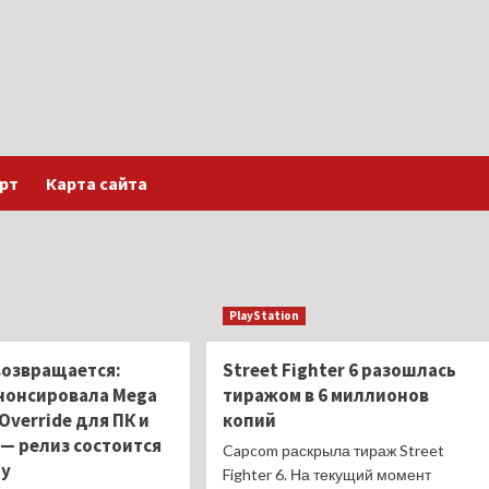
рт
Карта сайта
PlayStation
возвращается:
Street Fighter 6 разошлась
нонсировала Mega
тиражом в 6 миллионов
 Override для ПК и
копий
 — релиз состоится
Capcom раскрыла тираж Street
ду
Fighter 6. На текущий момент