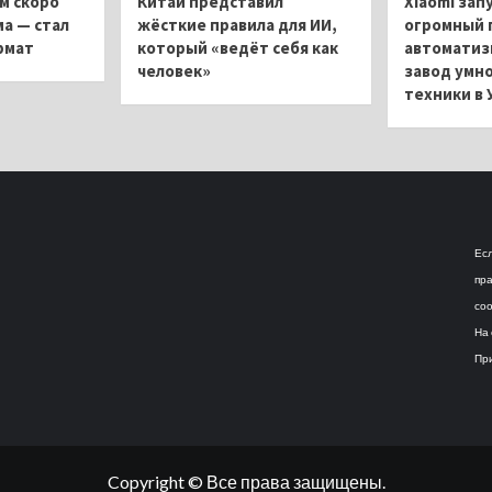
м скоро
Китай представил
Xiaomi зап
ма — стал
жёсткие правила для ИИ,
огромный 
рмат
который «ведёт себя как
автоматиз
человек»
завод умн
техники в 
Есл
пра
соо
На 
При
Copyright © Все права защищены.