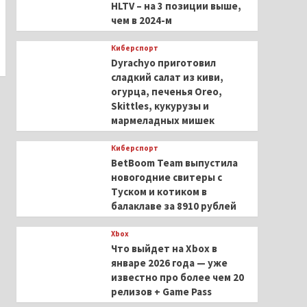
HLTV – на 3 позиции выше,
чем в 2024-м
Киберспорт
Dyrachyo приготовил
сладкий салат из киви,
огурца, печенья Oreo,
Skittles, кукурузы и
мармеладных мишек
Киберспорт
BetBoom Team выпустила
новогодние свитеры с
Туском и котиком в
балаклаве за 8910 рублей
Xbox
Что выйдет на Xbox в
январе 2026 года — уже
известно про более чем 20
релизов + Game Pass