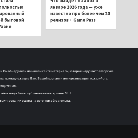
устила
Что выйдет на Xbox в
полностью
январе 2026 года — уже
ированный
известно про более чем 20
ой бытовой
релизов + Game Pass
Ухане
и Вы обнаружили на нашем сайте материалы, которые нарушают авторские
ва, принадлежащие Вам, Вашей компании или организации, пожалуйста,
бщите нам.
сайте могут быть опубликованы материалы 18+!
 цитировании ссылка на источник обязательна.