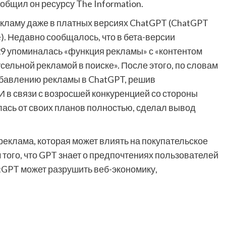
общил он ресурсу The Information.
кламу даже в платных версиях ChatGPT (ChatGPT
e). Недавно сообщалось, что в бета-версии
29 упоминалась «функция рекламы» с «контентом
усельной рекламой в поиске». После этого, по словам
обавлению рекламы в ChatGPT, решив
 в связи с возросшей конкуренцией со стороны
залась от своих планов полностью, сделал вывод
 реклама, которая может влиять на покупательское
 того, что GPT знает о предпочтениях пользователей
atGPT может разрушить веб-экономику,