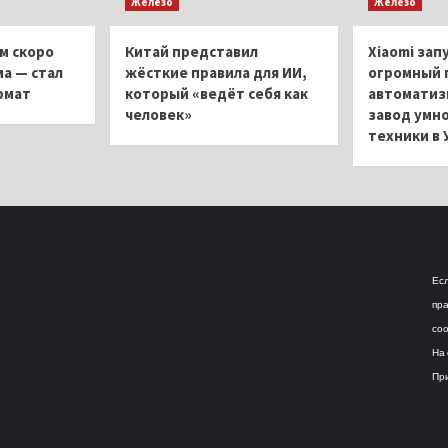
Железо
Железо
м скоро
Китай представил
Xiaomi зап
ма — стал
жёсткие правила для ИИ,
огромный 
рмат
который «ведёт себя как
автоматиз
человек»
завод умн
техники в 
Есл
пра
соо
На 
При