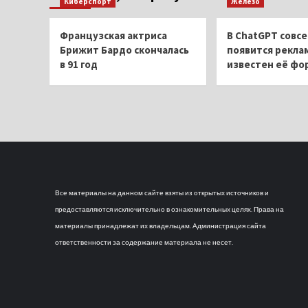
Киберспорт
Железо
Французская актриса
В ChatGPT совсе
Брижит Бардо скончалась
появится рекла
в 91 год
известен её фо
Все материалы на данном сайте взяты из открытых источников и
предоставляются исключительно в ознакомительных целях. Права на
материалы принадлежат их владельцам. Администрация сайта
ответственности за содержание материала не несет.