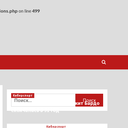
ions.php
on line
499
Киберспорт
Найти:
Французская актриса Брижит Бардо
скончалась в 91 год
Киберспорт