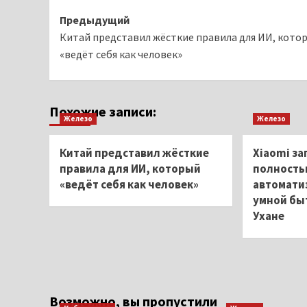
Навигация
Предыдущий
Китай представил жёсткие правила для ИИ, кото
записи
«ведёт себя как человек»
Похожие записи:
Железо
Железо
Китай представил жёсткие
Xiaomi з
правила для ИИ, который
полност
«ведёт себя как человек»
автомати
умной бы
Ухане
Возможно, вы пропустили