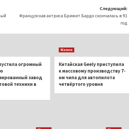
Следующий:
рый
Французская актриса Брижит Бардо скончалась в 91
год
Железо
апустила огромный
Китайская Geely приступила
ью
к массовому производству 7-
зированный завод
нм чипа для автопилота
товой техники в
четвёртого уровня