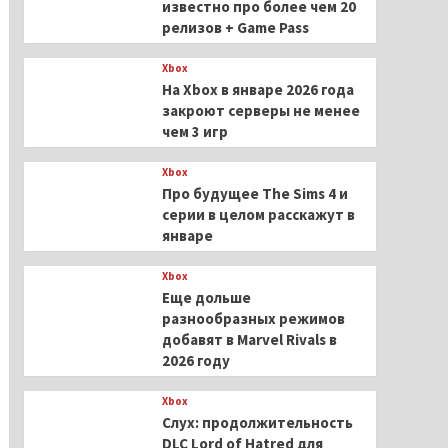
известно про более чем 20
релизов + Game Pass
Xbox
На Xbox в январе 2026 года
закроют серверы не менее
чем 3 игр
Xbox
Про будущее The Sims 4 и
серии в целом расскажут в
январе
Xbox
Еще дольше
разнообразных режимов
добавят в Marvel Rivals в
2026 году
Xbox
Слух: продолжительность
DLC Lord of Hatred для