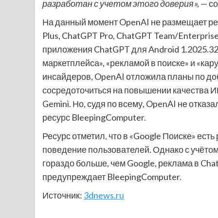
разработан с учетом этого доверия»,
— со
На данный момент OpenAI не размещает ре
Plus, ChatGPT Pro, ChatGPT Team/Enterpris
приложения ChatGPT для Android 1.2025.3
маркетплейса», «рекламой в поиске» и «кар
инсайдеров, OpenAI отложила планы по д
сосредоточиться на повышении качества ИИ
Gemini. Но, судя по всему, OpenAI не отка
ресурс BleepingComputer.
Ресурс отметил, что в «Google Поиске» есть
поведение пользователей. Однако с учётом
гораздо больше, чем Google, реклама в Ch
предупреждает BleepingComputer.
Источник:
3dnews.ru