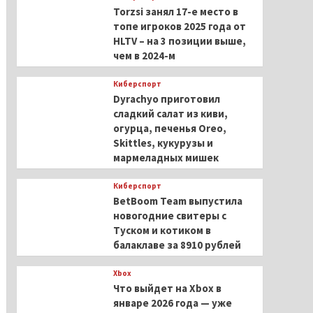
Torzsi занял 17-е место в
топе игроков 2025 года от
HLTV – на 3 позиции выше,
чем в 2024-м
Киберспорт
Dyrachyo приготовил
сладкий салат из киви,
огурца, печенья Oreo,
Skittles, кукурузы и
мармеладных мишек
Киберспорт
BetBoom Team выпустила
новогодние свитеры с
Туском и котиком в
балаклаве за 8910 рублей
Xbox
Что выйдет на Xbox в
январе 2026 года — уже