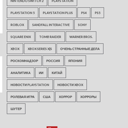
NINTENDO SWITCH 2
PLAYSTATION
PLAYSTATION 5
PLAYSTATION PLUS
PS4
PS5
ROBLOX
SANDFALL INTERACTIVE
SONY
SQUARE ENIX
TOMB RAIDER
WARNER BROS.
XBOX
XBOX SERIES X|S
ОЧЕНЬ СТРАННЫЕ ДЕЛА
РОСКОМНАДЗОР
РОССИЯ
ЯПОНИЯ
АНАЛИТИКА
ИИ
КИТАЙ
НОВОСТИ PLAYSTATION
НОВОСТИ XBOX
РОЛЕВАЯ ИГРА
США
ХОРРОР
ХОРРОРЫ
ШУТЕР