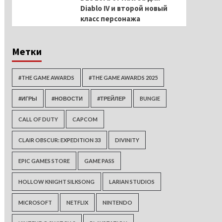
Diablo IV и второй новый
класс персонажа
Метки
#THE GAME AWARDS
#THE GAME AWARDS 2025
#ИГРЫ
#НОВОСТИ
#ТРЕЙЛЕР
BUNGIE
CALL OF DUTY
CAPCOM
CLAIR OBSCUR: EXPEDITION 33
DIVINITY
EPIC GAMES STORE
GAME PASS
HOLLOW KNIGHT SILKSONG
LARIAN STUDIOS
MICROSOFT
NETFLIX
NINTENDO