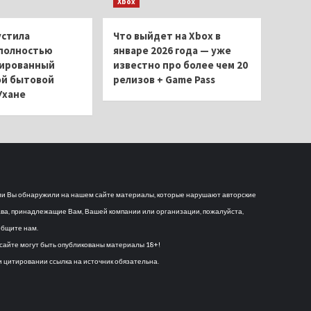
Xbox
устила
Что выйдет на Xbox в
полностью
январе 2026 года — уже
ированный
известно про более чем 20
ой бытовой
релизов + Game Pass
Ухане
и Вы обнаружили на нашем сайте материалы, которые нарушают авторские
ва, принадлежащие Вам, Вашей компании или организации, пожалуйста,
бщите нам.
сайте могут быть опубликованы материалы 18+!
 цитировании ссылка на источник обязательна.