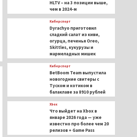
HLTV – на 3 позиции выше,
чем в 2024-м
Киберспорт
Dyrachyo приготовил
сладкий салат из киви,
огурца, печенья Oreo,
Skittles, кукурузы и
мармеладных мишек
Киберспорт
BetBoom Team выпустила
новогодние свитеры с
Туском и котиком в
балаклаве за 8910 рублей
Xbox
Что выйдет на Xbox в
январе 2026 года — уже
известно про более чем 20
релизов + Game Pass