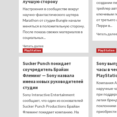
лучшую сторону
создании п
трейлер ав
Настроения в сообществе вокруг
ключевым г
научно-фантастического шутера
от третьего
Marathon от студии Bungie начали
Перри в...
меняться в положительную сторону.
После показа свежих материалов в
Читать дале
социальных...
Прочитать
Читать далее
больше
PlayStation
PlayStation
о
«Я
Sucker Punch покидает
Sony вып
должен
соучредитель Брайан
часы в че
был
Флеминг — Sony назвала
PlayStati
бойкотировать
вашу
имена новых руководителей
Компания A
игру,
студии
наручные ч
но
при поддерж
Sony Interactive Entertainment
вы
летия бренд
усложняете
сообщает, что один из основателей
мне
поклонники
Sucker Punch Productions Брайан
задачу»:
приобрести 
Флеминг покидает компанию. На
Геймеры