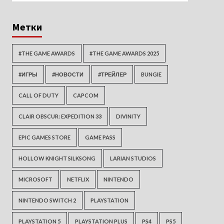
Метки
#THE GAME AWARDS
#THE GAME AWARDS 2025
#ИГРЫ
#НОВОСТИ
#ТРЕЙЛЕР
BUNGIE
CALL OF DUTY
CAPCOM
CLAIR OBSCUR: EXPEDITION 33
DIVINITY
EPIC GAMES STORE
GAME PASS
HOLLOW KNIGHT SILKSONG
LARIAN STUDIOS
MICROSOFT
NETFLIX
NINTENDO
NINTENDO SWITCH 2
PLAYSTATION
PLAYSTATION 5
PLAYSTATION PLUS
PS4
PS5