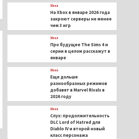
Xbox
На Xbox в январе 2026 года
закроют серверы не менее
чем 3 игр
Xbox
Про будущее The Sims 4 и
серии в целом расскажут в
январе
Xbox
Еще дольше
разнообразных режимов
добавят в Marvel Rivals в
2026 году
Xbox
Слух: продолжительность
DLC Lord of Hatred для
Diablo IV и второй новый
класс персонажа