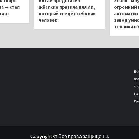
м скоро
Китай представил
Xiaomi зап
ма — стал
жёсткие правила для ИИ,
огромный 
рмат
который «ведёт себя как
автоматиз
человек»
завод умн
техники в 
Есл
пра
соо
На 
При
Copyright © Все права защищены.