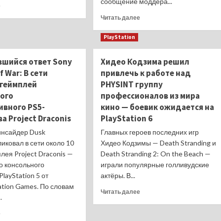
сообщение моддера...
Прочитать
of
е
больше
Motiram
Прочитать
Читать далее
о
удалили
больше
Sony
из
о
PlayStation
выпустит
магазинов
Эксперт
тематические
сделал
вшийся ответ Sony
Хидео Кодзима решил
часы
тревожное
в
f War: В сети
привлечь к работе над
предсказание
честь
о
 геймплей
PHYSINT группу
30-
деградации
ого
профессионалов из мира
летия
системы
ивного PS5-
кино — боевик ожидается на
PlayStation
жидкого
а Project Draconis
PlayStation 6
металла
на
инсайдер Dusk
Главных героев последних игр
PlayStation
иковал в сети около 10
Хидео Кодзимы — Death Stranding и
5
лея Project Draconis —
Death Stranding 2: On the Beach —
—
о консольного
играли популярные голливудские
игроки
PlayStation 5 от
актёры. В...
отреагировали
со
ation Games. По словам
Прочитать
Читать далее
скепсисом
.
больше
о
Прочитать
е
Хидео