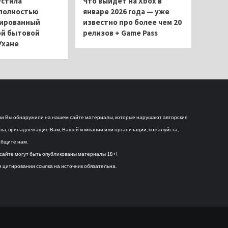
устила
Что выйдет на Xbox в
полностью
январе 2026 года — уже
ированный
известно про более чем 20
ой бытовой
релизов + Game Pass
Ухане
и Вы обнаружили на нашем сайте материалы, которые нарушают авторские
ва, принадлежащие Вам, Вашей компании или организации, пожалуйста,
бщите нам.
сайте могут быть опубликованы материалы 18+!
 цитировании ссылка на источник обязательна.