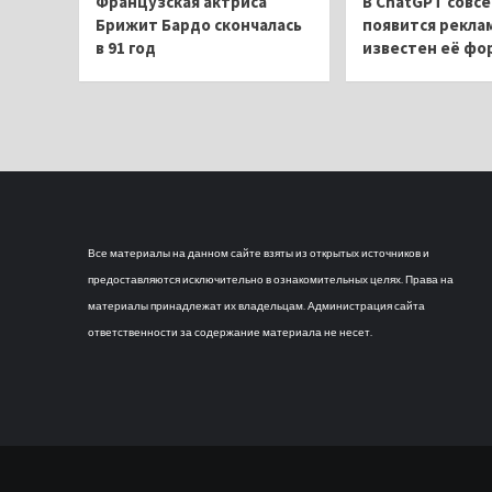
Французская актриса
В ChatGPT совсе
Брижит Бардо скончалась
появится рекла
в 91 год
известен её фо
Все материалы на данном сайте взяты из открытых источников и
предоставляются исключительно в ознакомительных целях. Права на
материалы принадлежат их владельцам. Администрация сайта
ответственности за содержание материала не несет.