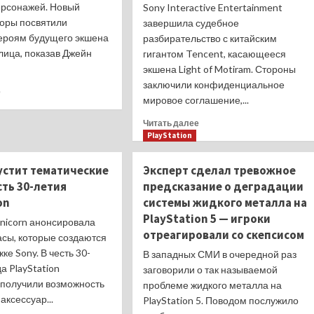
ерсонажей. Новый
Sony Interactive Entertainment
торы посвятили
завершила судебное
ероям будущего экшена
разбирательство с китайским
 лица, показав Джейн
гигантом Tencent, касающееся
экшена Light of Motiram. Стороны
заключили конфиденциальное
Прочитать
е
мировое соглашение,...
больше
о
Прочитать
Читать далее
Разработчики
больше
PlayStation
PS5-
о
эксклюзива
Инцидент
устит тематические
Эксперт сделал тревожное
Saros
исчерпан:
выпустили
сть 30-летия
предсказание о деградации
Sony
трейлер
on
системы жидкого металла на
и
персонажей
Tencent
PlayStation 5 — игроки
nicorn анонсировала
—
урегулировали
отреагировали со скепсисом
в
асы, которые создаются
конфликт
игре
ке Sony. В честь 30-
В западных СМИ в очередной раз
вокруг
появится
а PlayStation
клона
заговорили о так называемой
звезда
Horizon
 получили возможность
проблеме жидкого металла на
Returnal
—
аксессуар...
PlayStation 5. Поводом послужило
Light