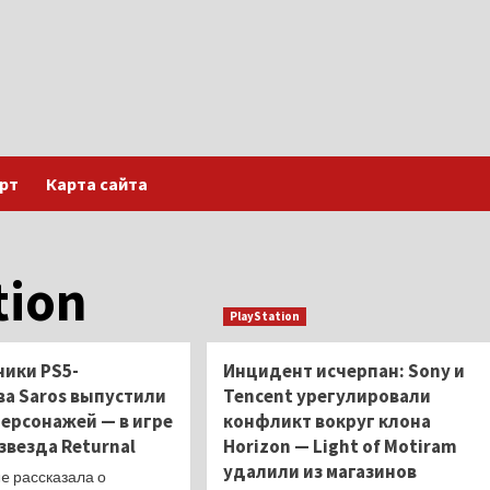
рт
Карта сайта
tion
PlayStation
чики PS5-
Инцидент исчерпан: Sony и
ва Saros выпустили
Tencent урегулировали
персонажей — в игре
конфликт вокруг клона
звезда Returnal
Horizon — Light of Motiram
удалили из магазинов
e рассказала о