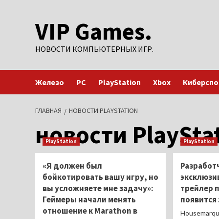
Перейти
VIP Games.
к
содержимому
НОВОСТИ КОМПЬЮТЕРНЫХ ИГР.
Железо
PC
PlayStation
Xbox
Киберспо
ГЛАВНАЯ
НОВОСТИ PLAYSTATION
новости PlaySta
PlayStation
PlayStation
«Я должен был
Разработ
бойкотировать вашу игру, но
эксклюзи
вы усложняете мне задачу»:
трейлер 
Геймеры начали менять
появится 
отношение к Marathon в
Housemarqu