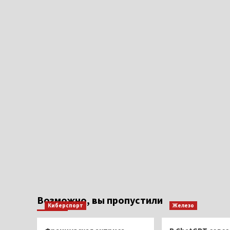
Возможно, вы пропустили
Киберспорт
Железо