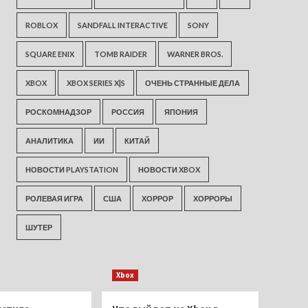
ROBLOX
SANDFALL INTERACTIVE
SONY
SQUARE ENIX
TOMB RAIDER
WARNER BROS.
XBOX
XBOX SERIES X|S
ОЧЕНЬ СТРАННЫЕ ДЕЛА
РОСКОМНАДЗОР
РОССИЯ
ЯПОНИЯ
АНАЛИТИКА
ИИ
КИТАЙ
НОВОСТИ PLAYSTATION
НОВОСТИ XBOX
РОЛЕВАЯ ИГРА
США
ХОРРОР
ХОРРОРЫ
ШУТЕР
Xbox