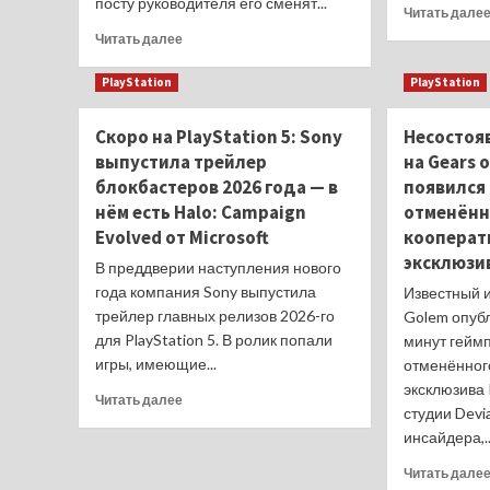
посту руководителя его сменят...
начали
Читать дале
менять
Прочитать
Читать далее
отношение
больше
к
о
PlayStation
PlayStation
Marathon
Sucker
в
Punch
Скоро на PlayStation 5: Sony
Несостоя
лучшую
покидает
сторону
выпустила трейлер
на Gears o
соучредитель
Брайан
блокбастеров 2026 года — в
появился
Флеминг
нём есть Halo: Campaign
отменённ
—
Evolved от Microsoft
кооперат
Sony
эксклюзив
назвала
В преддверии наступления нового
имена
года компания Sony выпустила
Известный 
новых
трейлер главных релизов 2026-го
Golem опубл
руководителей
для PlayStation 5. В ролик попали
минут геймп
студии
игры, имеющие...
отменённог
эксклюзива 
Прочитать
Читать далее
студии Devi
больше
инсайдера,..
о
Скоро
Читать дале
на