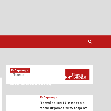
Киберспорт
Найти:
Французская актриса Брижит Бардо
скончалась в 91 год
Киберспорт
Torzsi занял 17-е место в
топе игроков 2025 года от