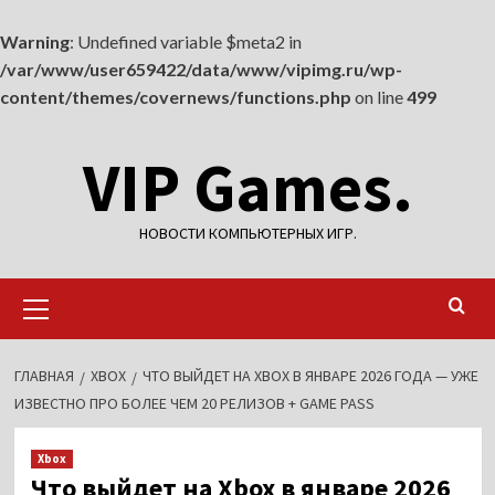
Warning
: Undefined variable $meta2 in
/var/www/user659422/data/www/vipimg.ru/wp-
content/themes/covernews/functions.php
on line
499
Перейти
VIP Games.
к
содержимому
НОВОСТИ КОМПЬЮТЕРНЫХ ИГР.
Основное
меню
ГЛАВНАЯ
XBOX
ЧТО ВЫЙДЕТ НА XBOX В ЯНВАРЕ 2026 ГОДА — УЖЕ
ИЗВЕСТНО ПРО БОЛЕЕ ЧЕМ 20 РЕЛИЗОВ + GAME PASS
Xbox
Что выйдет на Xbox в январе 2026