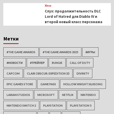
Xbox
Слух: продолжительность DLC
Lord of Hatred для Diablo IV и
второй новый класс персонажа
Метки
#THE GAME AWARDS
#THE GAME AWARDS 2025
#ИГРЫ
#НОВОСТИ
#ТРЕЙЛЕР
BUNGIE
CALL OF DUTY
CAPCOM
CLAIR OBSCUR: EXPEDITION 33
DIVINITY
EPIC GAMES STORE
GAME PASS
HOLLOW KNIGHT SILKSONG
LARIAN STUDIOS
MICROSOFT
NETFLIX
NINTENDO
NINTENDO SWITCH 2
PLAYSTATION
PLAYSTATION 5