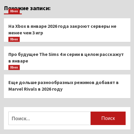
Похожие записи:
Xbox
На Xbox в январе 2026 года закроют серверы не
менее чем 3 игр
Xbox
Про будущее The Sims 4 и серии в целом расскажут
в январе
Xbox
Еще дольше разнообразных режимов добавят в
Marvel Rivals в 2026 году
Найти: