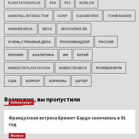
PLAYSTATION PLUS
PS4
PS5
ROBLOX
SANDFALL INTERACTIVE
SONY
SQUARE ENIX
TOMB RAIDER
WARNER BROS.
XBOX
XBOX SERIES X|S
ОЧЕНЬ СТРАННЫЕ ДЕЛА
РОСКОМНАДЗОР
РОССИЯ
ЯПОНИЯ
АНАЛИТИКА
ИИ
КИТАЙ
НОВОСТИ PLAYSTATION
НОВОСТИ XBOX
РОЛЕВАЯ ИГРА
США
ХОРРОР
ХОРРОРЫ
ШУТЕР
Возможно, вы пропустили
Киберспорт
Французская актриса Брижит Бардо скончалась в 91
год
Железо