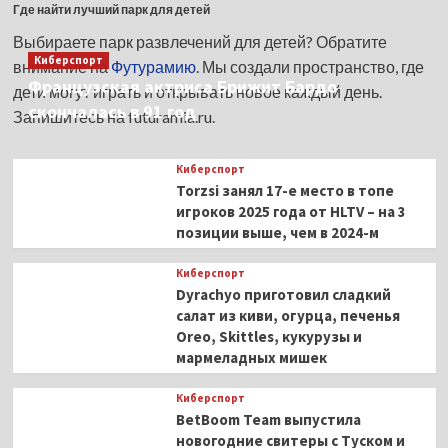
Где найти лучший парк для детей
Выбираете парк развлечений для детей? Обратите
Киберспорт
внимание на
Футурамию
. Мы создали пространство, где
Французская актриса Брижит Бардо
дети могут играть и открывать новое каждый день.
скончалась в 91 год
Запишитесь на futuramia.ru.
Киберспорт
Torzsi занял 17-е место в топе
игроков 2025 года от HLTV – на 3
позиции выше, чем в 2024-м
Киберспорт
Dyrachyo приготовил сладкий
салат из киви, огурца, печенья
Oreo, Skittles, кукурузы и
мармеладных мишек
Киберспорт
BetBoom Team выпустила
новогодние свитеры с Туском и