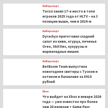
Киберспорт
Torzsi занял 17-е место в топе
игроков 2025 года от HLTV – на 3
позиции выше, чем в 2024-м
Киберспорт
Dyrachyo приготовил сладкий
салат из киви, огурца, печенья
Oreo, Skittles, кукурузы и
мармеладных мишек
Киберспорт
BetBoom Team выпустила
новогодние свитеры с Туском и
котиком в балаклаве за 8910
рублей
Xbox
Что выйдет на Xbox в январе 2026
года — уже известно про более
чем 20 релизов + Game Pass