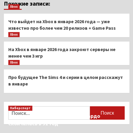
Похожие записи:
Xbox
Что выйдет на Xbox в январе 2026 года — уже
известно про более чем 20 релизов + Game Pass
Xbox
На Xbox в январе 2026 года закроют серверы не
менее чем 3 игр
Xbox
Про будущее The Sims 4 и серии в целом расскажут
в январе
Киберспорт
Найти:
Французская актриса Брижит Бардо
скончалась в 91 год