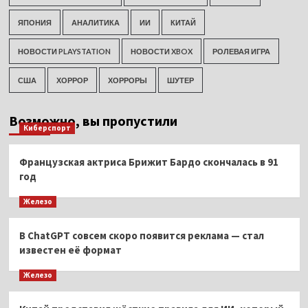
ЯПОНИЯ
АНАЛИТИКА
ИИ
КИТАЙ
НОВОСТИ PLAYSTATION
НОВОСТИ XBOX
РОЛЕВАЯ ИГРА
США
ХОРРОР
ХОРРОРЫ
ШУТЕР
Возможно, вы пропустили
Киберспорт
Французская актриса Брижит Бардо скончалась в 91
год
Железо
В ChatGPT совсем скоро появится реклама — стал
известен её формат
Железо