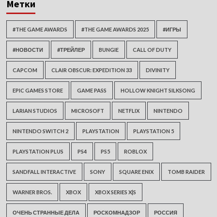
Метки
#THE GAME AWARDS
#THE GAME AWARDS 2025
#ИГРЫ
#НОВОСТИ
#ТРЕЙЛЕР
BUNGIE
CALL OF DUTY
CAPCOM
CLAIR OBSCUR: EXPEDITION 33
DIVINITY
EPIC GAMES STORE
GAME PASS
HOLLOW KNIGHT SILKSONG
LARIAN STUDIOS
MICROSOFT
NETFLIX
NINTENDO
NINTENDO SWITCH 2
PLAYSTATION
PLAYSTATION 5
PLAYSTATION PLUS
PS4
PS5
ROBLOX
SANDFALL INTERACTIVE
SONY
SQUARE ENIX
TOMB RAIDER
WARNER BROS.
XBOX
XBOX SERIES X|S
ОЧЕНЬ СТРАННЫЕ ДЕЛА
РОСКОМНАДЗОР
РОССИЯ