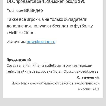
DLC продается за 1510 монет (около $9).
YouTube
ВК.Видео
Также ​все игроки, а не только обладатели
дополнения, получают бесплатно
футболку
«Hellfire Club».
Источник:
newxboxone.ru
Навигация
Предыдущий
Создатель Painkiller и Bulletstorm считает плохим
записи
геймдизайн первых уровней Clair Obscur: Expedition 33
Следующий:
Илон Маск окончательно отрёкся от экологической
миссии Tesla