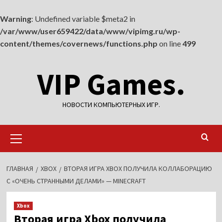
Warning
: Undefined variable $meta2 in
/var/www/user659422/data/www/vipimg.ru/wp-
content/themes/covernews/functions.php
on line
499
Перейти
VIP Games.
к
содержимому
НОВОСТИ КОМПЬЮТЕРНЫХ ИГР.
Основное
меню
ГЛАВНАЯ
XBOX
ВТОРАЯ ИГРА XBOX ПОЛУЧИЛА КОЛЛАБОРАЦИЮ
С «ОЧЕНЬ СТРАННЫМИ ДЕЛАМИ» — MINECRAFT
Xbox
Вторая игра Xbox получила