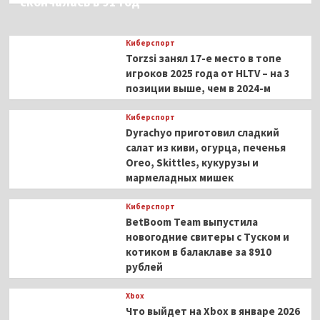
скончалась в 91 год
Киберспорт
Torzsi занял 17-е место в топе
игроков 2025 года от HLTV – на 3
позиции выше, чем в 2024-м
Киберспорт
Dyrachyo приготовил сладкий
салат из киви, огурца, печенья
Oreo, Skittles, кукурузы и
мармеладных мишек
Киберспорт
BetBoom Team выпустила
новогодние свитеры с Туском и
котиком в балаклаве за 8910
рублей
Xbox
Что выйдет на Xbox в январе 2026