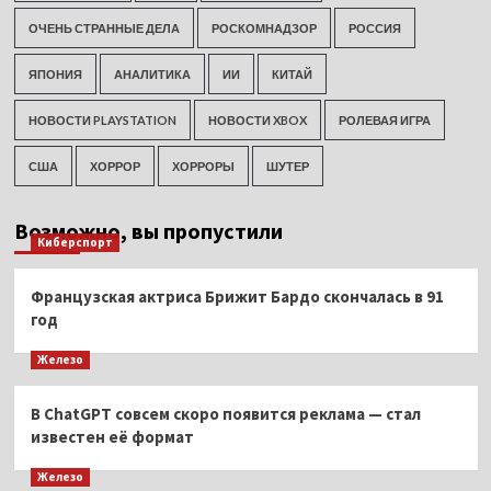
ОЧЕНЬ СТРАННЫЕ ДЕЛА
РОСКОМНАДЗОР
РОССИЯ
ЯПОНИЯ
АНАЛИТИКА
ИИ
КИТАЙ
НОВОСТИ PLAYSTATION
НОВОСТИ XBOX
РОЛЕВАЯ ИГРА
США
ХОРРОР
ХОРРОРЫ
ШУТЕР
Возможно, вы пропустили
Киберспорт
Французская актриса Брижит Бардо скончалась в 91
год
Железо
В ChatGPT совсем скоро появится реклама — стал
известен её формат
Железо