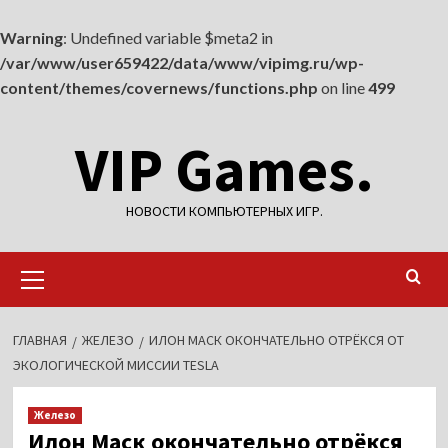
Warning
: Undefined variable $meta2 in
/var/www/user659422/data/www/vipimg.ru/wp-
content/themes/covernews/functions.php
on line
499
Перейти
VIP Games.
к
содержимому
НОВОСТИ КОМПЬЮТЕРНЫХ ИГР.
Основное
меню
ГЛАВНАЯ
ЖЕЛЕЗО
ИЛОН МАСК ОКОНЧАТЕЛЬНО ОТРЁКСЯ ОТ
ЭКОЛОГИЧЕСКОЙ МИССИИ TESLA
Железо
Илон Маск окончательно отрёкся