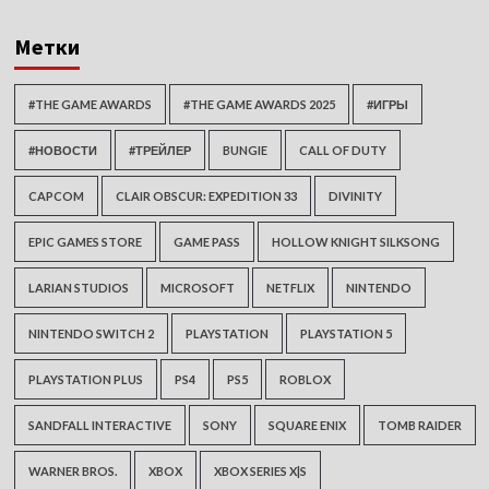
Метки
#THE GAME AWARDS
#THE GAME AWARDS 2025
#ИГРЫ
#НОВОСТИ
#ТРЕЙЛЕР
BUNGIE
CALL OF DUTY
CAPCOM
CLAIR OBSCUR: EXPEDITION 33
DIVINITY
EPIC GAMES STORE
GAME PASS
HOLLOW KNIGHT SILKSONG
LARIAN STUDIOS
MICROSOFT
NETFLIX
NINTENDO
NINTENDO SWITCH 2
PLAYSTATION
PLAYSTATION 5
PLAYSTATION PLUS
PS4
PS5
ROBLOX
SANDFALL INTERACTIVE
SONY
SQUARE ENIX
TOMB RAIDER
WARNER BROS.
XBOX
XBOX SERIES X|S