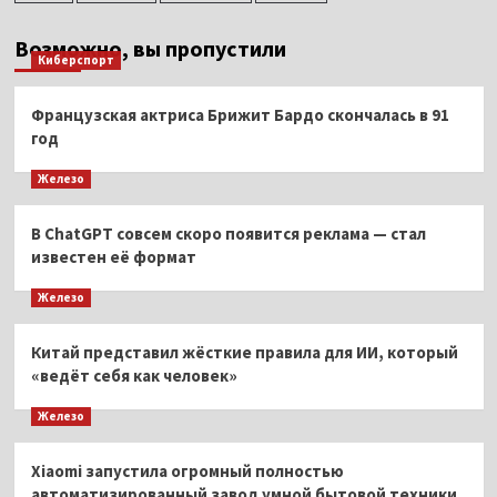
Возможно, вы пропустили
Киберспорт
Французская актриса Брижит Бардо скончалась в 91
год
Железо
В ChatGPT совсем скоро появится реклама — стал
известен её формат
Железо
Китай представил жёсткие правила для ИИ, который
«ведёт себя как человек»
Железо
Xiaomi запустила огромный полностью
автоматизированный завод умной бытовой техники