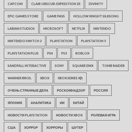
CAPCOM
CLAIR OBSCUR: EXPEDITION 33
DIVINITY
EPIC GAMES STORE
GAME PASS
HOLLOW KNIGHT SILKSONG
LARIAN STUDIOS
MICROSOFT
NETFLIX
NINTENDO
NINTENDO SWITCH 2
PLAYSTATION
PLAYSTATION 5
PLAYSTATION PLUS
PS4
PS5
ROBLOX
SANDFALL INTERACTIVE
SONY
SQUARE ENIX
TOMB RAIDER
WARNER BROS.
XBOX
XBOX SERIES X|S
ОЧЕНЬ СТРАННЫЕ ДЕЛА
РОСКОМНАДЗОР
РОССИЯ
ЯПОНИЯ
АНАЛИТИКА
ИИ
КИТАЙ
НОВОСТИ PLAYSTATION
НОВОСТИ XBOX
РОЛЕВАЯ ИГРА
США
ХОРРОР
ХОРРОРЫ
ШУТЕР