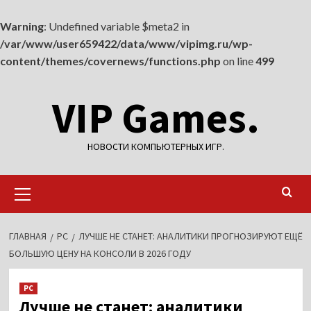
Warning
: Undefined variable $meta2 in
/var/www/user659422/data/www/vipimg.ru/wp-
content/themes/covernews/functions.php
on line
499
Перейти
VIP Games.
к
содержимому
НОВОСТИ КОМПЬЮТЕРНЫХ ИГР.
Основное
меню
ГЛАВНАЯ
PC
ЛУЧШЕ НЕ СТАНЕТ: АНАЛИТИКИ ПРОГНОЗИРУЮТ ЕЩЁ
БОЛЬШУЮ ЦЕНУ НА КОНСОЛИ В 2026 ГОДУ
PC
Лучше не станет: аналитики