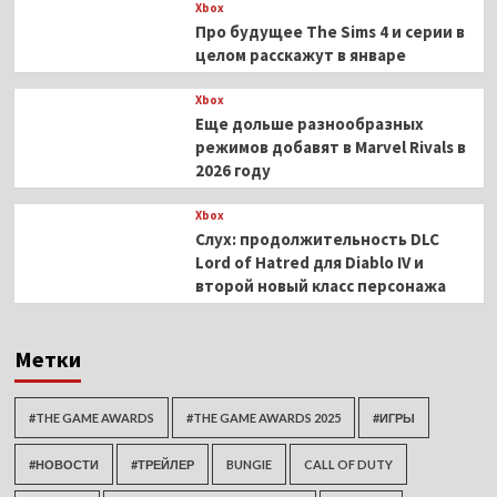
Xbox
Про будущее The Sims 4 и серии в
целом расскажут в январе
Xbox
Еще дольше разнообразных
режимов добавят в Marvel Rivals в
2026 году
Xbox
Слух: продолжительность DLC
Lord of Hatred для Diablo IV и
второй новый класс персонажа
Метки
#THE GAME AWARDS
#THE GAME AWARDS 2025
#ИГРЫ
#НОВОСТИ
#ТРЕЙЛЕР
BUNGIE
CALL OF DUTY