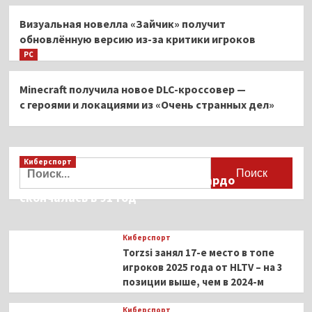
Визуальная новелла «Зайчик» получит
обновлённую версию из-за критики игроков
PC
Minecraft получила новое DLC-кроссовер —
с героями и локациями из «Очень странных дел»
Киберспорт
Найти:
Французская актриса Брижит Бардо
скончалась в 91 год
Киберспорт
Torzsi занял 17-е место в топе
игроков 2025 года от HLTV – на 3
позиции выше, чем в 2024-м
Киберспорт