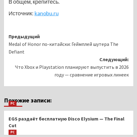
В общем, крепитесь.
Источник:
kanobu.ru
Навигация
Предыдущий
Medal of Honor по-китайски: Геймплей шутера The
записи
Defiant
Следующий:
Что Xbox и Playstation планируют выпустить в 2026
году — сравнение игровых линеек
Похожие записи:
PC
EGS раздаёт бесплатную Disco Elysium — The Final
Cut
PC