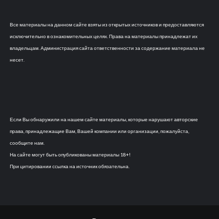
Все материалы на данном сайте взяты из открытых источников и предоставляются
исключительно в ознакомительных целях. Права на материалы принадлежат их
владельцам. Администрация сайта ответственности за содержание материала не
несет.
Если Вы обнаружили на нашем сайте материалы, которые нарушают авторские
права, принадлежащие Вам, Вашей компании или организации, пожалуйста,
сообщите нам.
На сайте могут быть опубликованы материалы 18+!
При цитировании ссылка на источник обязательна.