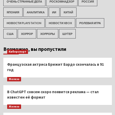
ОЧЕНЬ СТРАННЫЕ ДЕЛА
РОСКОМНАДЗОР
РОССИЯ
ЯПОНИЯ
АНАЛИТИКА
ИИ
КИТАЙ
НОВОСТИ PLAYSTATION
НОВОСТИ XBOX
РОЛЕВАЯ ИГРА
США
ХОРРОР
ХОРРОРЫ
ШУТЕР
Возможно, вы пропустили
Киберспорт
Французская актриса Брижит Бардо скончалась в 91
год
Железо
В ChatGPT совсем скоро появится реклама — стал
известен её формат
Железо