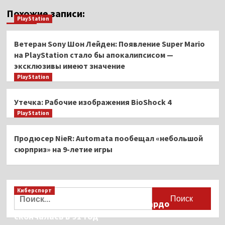
Похожие записи:
PlayStation
Ветеран Sony Шон Лейден: Появление Super Mario
на PlayStation стало бы апокалипсисом —
эксклюзивы имеют значение
PlayStation
Утечка: Рабочие изображения BioShock 4
PlayStation
Продюсер NieR: Automata пообещал «небольшой
сюрприз» на 9-летие игры
Киберспорт
Найти:
Французская актриса Брижит Бардо
скончалась в 91 год