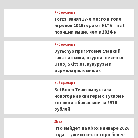
Киберспорт
Torzsi занял 17-е место в топе
игроков 2025 года от HLTV – на 3
позиции выше, чем в 2024-м
Киберспорт
Dyrachyo приготовил сладкий
салат из киви, огурца, печенья
Oreo, Skittles, кукурузы и
мармеладных мишек
Киберспорт
BetBoom Team выпустила
новогодние свитеры с Туском и
котиком в балаклаве за 8910
рублей
Xbox
Что выйдет на Xbox в январе 2026
года — уже известно про более