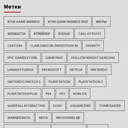
Метки
#THE GAME AWARDS
#THE GAME AWARDS 2025
#ИГРЫ
#НОВОСТИ
#ТРЕЙЛЕР
BUNGIE
CALL OF DUTY
CAPCOM
CLAIR OBSCUR: EXPEDITION 33
DIVINITY
EPIC GAMES STORE
GAME PASS
HOLLOW KNIGHT SILKSONG
LARIAN STUDIOS
MICROSOFT
NETFLIX
NINTENDO
NINTENDO SWITCH 2
PLAYSTATION
PLAYSTATION 5
PLAYSTATION PLUS
PS4
PS5
ROBLOX
SANDFALL INTERACTIVE
SONY
SQUARE ENIX
TOMB RAIDER
WARNER BROS.
XBOX
XBOX SERIES X|S