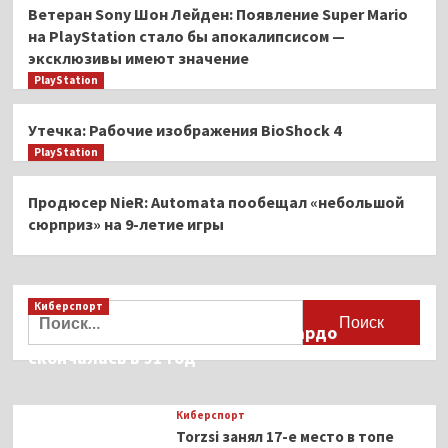
Ветеран Sony Шон Лейден: Появление Super Mario
на PlayStation стало бы апокалипсисом —
эксклюзивы имеют значение
PlayStation
Утечка: Рабочие изображения BioShock 4
PlayStation
Продюсер NieR: Automata пообещал «небольшой
сюрприз» на 9-летие игры
Киберспорт
Найти:
Французская актриса Брижит Бардо
скончалась в 91 год
Киберспорт
Torzsi занял 17-е место в топе