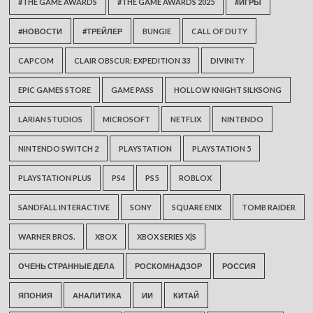
#THE GAME AWARDS
#THE GAME AWARDS 2025
#ИГРЫ
#НОВОСТИ
#ТРЕЙЛЕР
BUNGIE
CALL OF DUTY
CAPCOM
CLAIR OBSCUR: EXPEDITION 33
DIVINITY
EPIC GAMES STORE
GAME PASS
HOLLOW KNIGHT SILKSONG
LARIAN STUDIOS
MICROSOFT
NETFLIX
NINTENDO
NINTENDO SWITCH 2
PLAYSTATION
PLAYSTATION 5
PLAYSTATION PLUS
PS4
PS5
ROBLOX
SANDFALL INTERACTIVE
SONY
SQUARE ENIX
TOMB RAIDER
WARNER BROS.
XBOX
XBOX SERIES X|S
ОЧЕНЬ СТРАННЫЕ ДЕЛА
РОСКОМНАДЗОР
РОССИЯ
ЯПОНИЯ
АНАЛИТИКА
ИИ
КИТАЙ