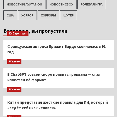
НОВОСТИ PLAYSTATION
НОВОСТИ XBOX
РОЛЕВАЯ ИГРА
США
ХОРРОР
ХОРРОРЫ
ШУТЕР
Возможно, вы пропустили
Киберспорт
Французская актриса Брижит Бардо скончалась в 91
год
Железо
В ChatGPT совсем скоро появится реклама — стал
известен её формат
Железо
Китай представил жёсткие правила для ИИ, который
«ведёт себя как человек»