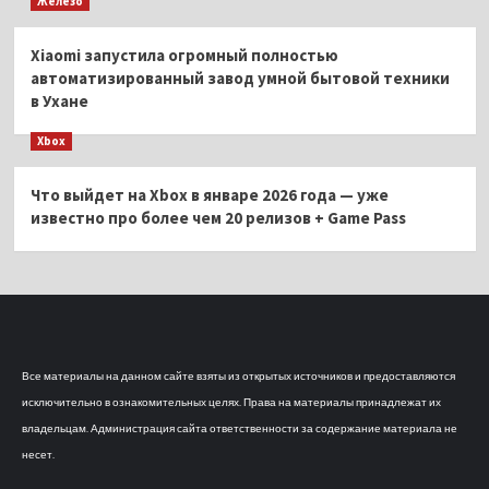
Железо
Xiaomi запустила огромный полностью
автоматизированный завод умной бытовой техники
в Ухане
Xbox
Что выйдет на Xbox в январе 2026 года — уже
известно про более чем 20 релизов + Game Pass
Все материалы на данном сайте взяты из открытых источников и предоставляются
исключительно в ознакомительных целях. Права на материалы принадлежат их
владельцам. Администрация сайта ответственности за содержание материала не
несет.