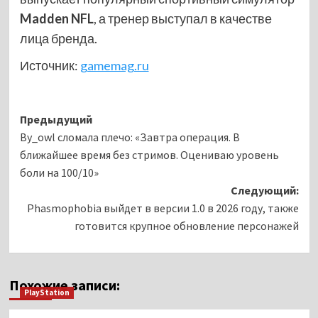
Madden NFL
, а тренер выступал в качестве
лица бренда.
Источник:
gamemag.ru
Навигация
Предыдущий
By_owl сломала плечо: «Завтра операция. В
записи
ближайшее время без стримов. Оцениваю уровень
боли на 100/10»
Следующий:
Phasmophobia выйдет в версии 1.0 в 2026 году, также
готовится крупное обновление персонажей
Похожие записи:
PlayStation