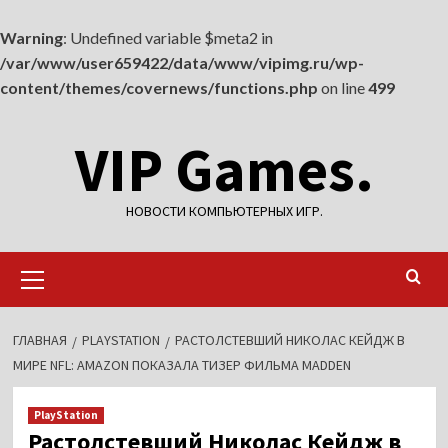
Warning
: Undefined variable $meta2 in
/var/www/user659422/data/www/vipimg.ru/wp-
content/themes/covernews/functions.php
on line
499
Перейти
VIP Games.
к
содержимому
НОВОСТИ КОМПЬЮТЕРНЫХ ИГР.
Основное
меню
ГЛАВНАЯ
PLAYSTATION
РАСТОЛСТЕВШИЙ НИКОЛАС КЕЙДЖ В
МИРЕ NFL: AMAZON ПОКАЗАЛА ТИЗЕР ФИЛЬМА MADDEN
PlayStation
Растолстевший Николас Кейдж в