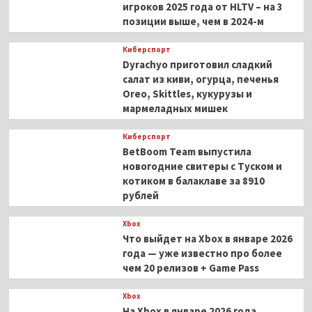
игроков 2025 года от HLTV – на 3
позиции выше, чем в 2024-м
Киберспорт
Dyrachyo приготовил сладкий
салат из киви, огурца, печенья
Oreo, Skittles, кукурузы и
мармеладных мишек
Киберспорт
BetBoom Team выпустила
новогодние свитеры с Туском и
котиком в балаклаве за 8910
рублей
Xbox
Что выйдет на Xbox в январе 2026
года — уже известно про более
чем 20 релизов + Game Pass
Xbox
На Xbox в январе 2026 года