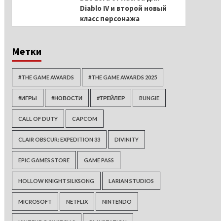
Diablo IV и второй новый
класс персонажа
Метки
#THE GAME AWARDS
#THE GAME AWARDS 2025
#ИГРЫ
#НОВОСТИ
#ТРЕЙЛЕР
BUNGIE
CALL OF DUTY
CAPCOM
CLAIR OBSCUR: EXPEDITION 33
DIVINITY
EPIC GAMES STORE
GAME PASS
HOLLOW KNIGHT SILKSONG
LARIAN STUDIOS
MICROSOFT
NETFLIX
NINTENDO