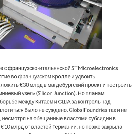
е с французско-итальянской STMicroelectronics
ятие во французском Кролле и удвоить
ложить €30 млрд в магдебургский проект и построить
евый узел» (Silicon Junction). Но планам
борьбе между Китаем и США за контроль над
иться было не суждено. GlobalFoundries так и не
я, несмотря на обещанные властями субсидии в
а €10 млрд от властей Германии, но позже закрыла