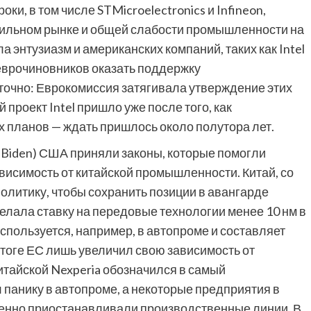
ки, в том числе STMicroelectronics и Infineon,
бильном рынке и общей слабости промышленности на
а энтузиазм и американских компаний, таких как Intel
 еврочиновников оказать поддержку
очно: Еврокомиссия затягивала утверждение этих
 проект Intel пришло уже после того, как
х планов — ждать пришлось около полутора лет.
 Biden) США приняли законы, которые помогли
ависимость от китайской промышленности. Китай, со
олитику, чтобы сохранить позиции в авангарде
лала ставку на передовые технологии менее 10 нм в
спользуется, например, в автопроме и составляет
итоге ЕС лишь увеличил свою зависимость от
итайской Nexperia обозначился в самый
панику в автопроме, а некоторые предприятия в
енно приостанавливали производственные линии. В