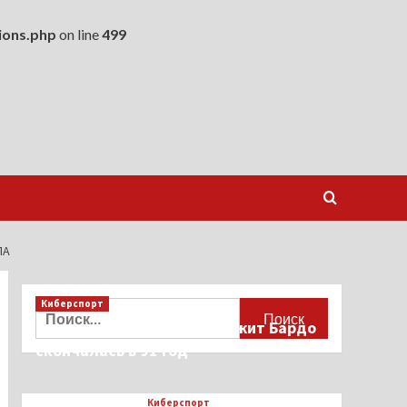
ions.php
on line
499
ЛА
Киберспорт
Найти:
Французская актриса Брижит Бардо
скончалась в 91 год
Киберспорт