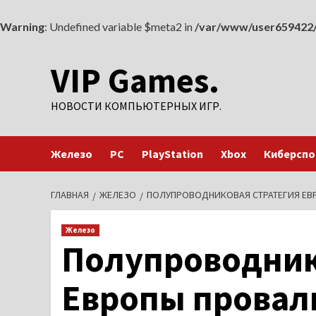
Warning
: Undefined variable $meta2 in
/var/www/user659422/
Перейти
VIP Games.
к
содержимому
НОВОСТИ КОМПЬЮТЕРНЫХ ИГР.
Железо
PC
PlayStation
Xbox
Киберспо
ГЛАВНАЯ
ЖЕЛЕЗО
ПОЛУПРОВОДНИКОВАЯ СТРАТЕГИЯ ЕВ
Железо
Полупроводник
Европы провал