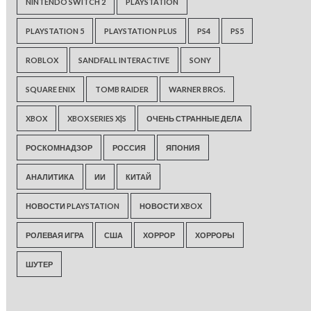
NINTENDO SWITCH 2
PLAYSTATION
PLAYSTATION 5
PLAYSTATION PLUS
PS4
PS5
ROBLOX
SANDFALL INTERACTIVE
SONY
SQUARE ENIX
TOMB RAIDER
WARNER BROS.
XBOX
XBOX SERIES X|S
ОЧЕНЬ СТРАННЫЕ ДЕЛА
РОСКОМНАДЗОР
РОССИЯ
ЯПОНИЯ
АНАЛИТИКА
ИИ
КИТАЙ
НОВОСТИ PLAYSTATION
НОВОСТИ XBOX
РОЛЕВАЯ ИГРА
США
ХОРРОР
ХОРРОРЫ
ШУТЕР