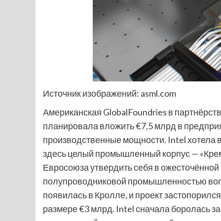
Источник изображений: asml.com
Американская GlobalFoundries в партнёрств
планировала вложить €7,5 млрд в предпри
производственные мощности. Intel хотела в
здесь целый промышленный корпус — «Кремни
Евросоюза утвердить себя в ожесточённой 
полупроводниковой промышленностью воплот
появилась в Кролле, и проект застопорилс
размере €3 млрд. Intel сначала боролась з