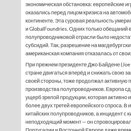
экономическая обстановка: европейские игро
оказались перед лицом кризиса на автомо
континенте. Эта суровая реальность умерил
и GlobalFoundries. Одних только обещаний
полупроводниковой отрасли было недостат
субсидий. Так, разрешение на магдебургский
американская компания отказалась от свои
При прежнем президенте Джо Байдене (Joe
стране двигаться вперёд и снижать свою з
своей стороны, тоже продолжал активную п
производства полупроводников. Европа сде
ущерб зрелой продукции, которая активно и
более двух третей европейского спроса. В 
китайских полупроводников, а инцидент с к
неподходящий момент — он спровоцировал 
Португалии и Восточной Европе даже врем