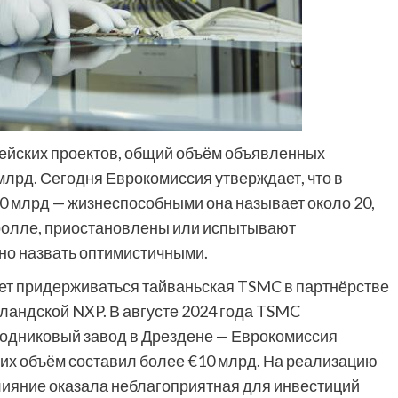
опейских проектов, общий объём объявленных
млрд. Сегодня Еврокомиссия утверждает, что в
0 млрд — жизнеспособными она называет около 20,
 Кролле, приостановлены или испытывают
жно назвать оптимистичными.
ет придерживаться тайваньская TSMC в партнёрстве
ерландской NXP. В августе 2024 года TSMC
водниковый завод в Дрездене — Еврокомиссия
 их объём составил более €10 млрд. На реализацию
лияние оказала неблагоприятная для инвестиций