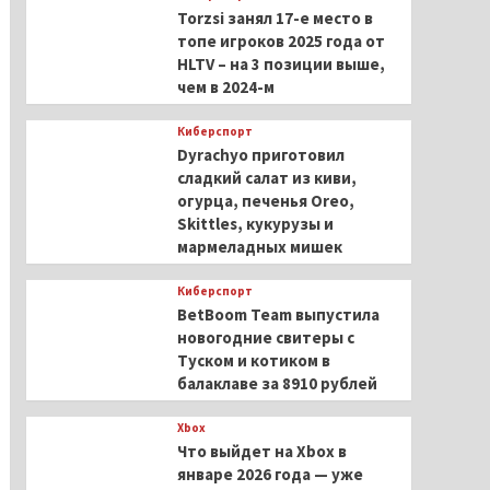
Torzsi занял 17-е место в
топе игроков 2025 года от
HLTV – на 3 позиции выше,
чем в 2024-м
Киберспорт
Dyrachyo приготовил
сладкий салат из киви,
огурца, печенья Oreo,
Skittles, кукурузы и
мармеладных мишек
Киберспорт
BetBoom Team выпустила
новогодние свитеры с
Туском и котиком в
балаклаве за 8910 рублей
Xbox
Что выйдет на Xbox в
январе 2026 года — уже