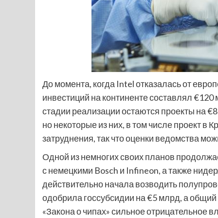
До момента, когда Intel отказалась от евр
инвестиций на континенте составлял €120 
стадии реализации остаются проекты на €8
но некоторые из них, в том числе проект в
затруднения, так что оценки ведомства мо
Одной из немногих своих планов продолжа
с немецкими Bosch и Infineon, а также нид
действительно начала возводить полупро
одобрила госсубсидии на €5 млрд, а общий
«Закона о чипах» сильное отрицательное в