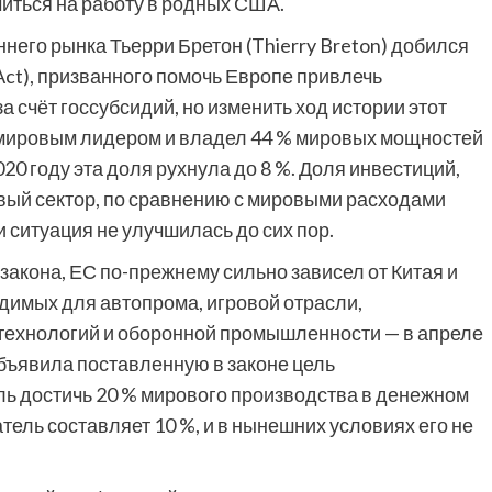
иться на работу в родных США.
его рынка Тьерри Бретон (Thierry Breton) добился
 Act), призванного помочь Европе привлечь
а счёт госсубсидий, но изменить ход истории этот
ыл мировым лидером и владел 44 % мировых мощностей
20 году эта доля рухнула до 8 %. Доля инвестиций,
ый сектор, по сравнению с мировыми расходами
, и ситуация не улучшилась до сих пор.
 закона, ЕС по-прежнему сильно зависел от Китая и
димых для автопрома, игровой отрасли,
 технологий и оборонной промышленности — в апреле
объявила поставленную в законе цель
ль достичь 20 % мирового производства в денежном
атель составляет 10 %, и в нынешних условиях его не