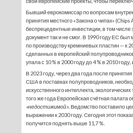
свои европейские проекты, чтобы переключ
Бывший еврокомиссар по вопросам внутренн
принятия местного «Закона о чипах» (Chips
беспрецедентные инвестиции, в том числе з
документ так и не смог. В 1990 году ЕС б
по производству кремниевых пластин — к 20
сделанных в европейский полупроводников
упала с 10 % в 2000 году до 4 % в 2010 году
В 2023 году, через два года после принятия
США в поставках полупроводников, необхо
искусственного интеллекта, экологических
того же года Европейская счётная палата 
«недостижимой»
. Ведомство поставило це
выражении к 2030 году. Сегодня этот показ
получится поднять выше 11,7 %.