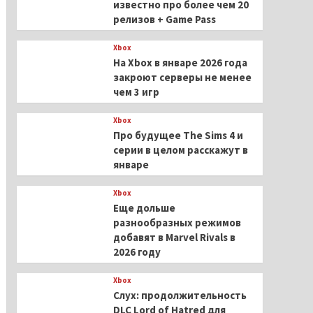
известно про более чем 20
релизов + Game Pass
Xbox
На Xbox в январе 2026 года
закроют серверы не менее
чем 3 игр
Xbox
Про будущее The Sims 4 и
серии в целом расскажут в
январе
Xbox
Еще дольше
разнообразных режимов
добавят в Marvel Rivals в
2026 году
Xbox
Слух: продолжительность
DLC Lord of Hatred для