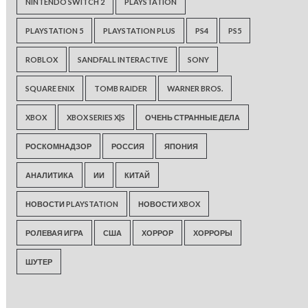
NINTENDO SWITCH 2
PLAYSTATION
PLAYSTATION 5
PLAYSTATION PLUS
PS4
PS5
ROBLOX
SANDFALL INTERACTIVE
SONY
SQUARE ENIX
TOMB RAIDER
WARNER BROS.
XBOX
XBOX SERIES X|S
ОЧЕНЬ СТРАННЫЕ ДЕЛА
РОСКОМНАДЗОР
РОССИЯ
ЯПОНИЯ
АНАЛИТИКА
ИИ
КИТАЙ
НОВОСТИ PLAYSTATION
НОВОСТИ XBOX
РОЛЕВАЯ ИГРА
США
ХОРРОР
ХОРРОРЫ
ШУТЕР