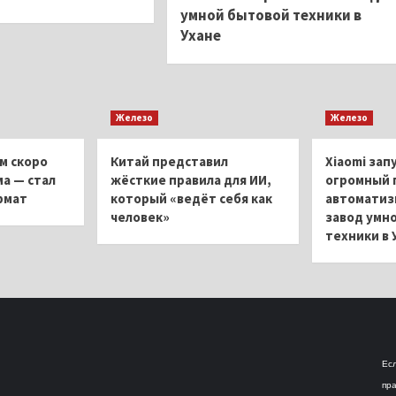
умной бытовой техники в
Ухане
Железо
Железо
м скоро
Китай представил
Xiaomi зап
ма — стал
жёсткие правила для ИИ,
огромный 
рмат
который «ведёт себя как
автоматиз
человек»
завод умн
техники в 
Есл
пра