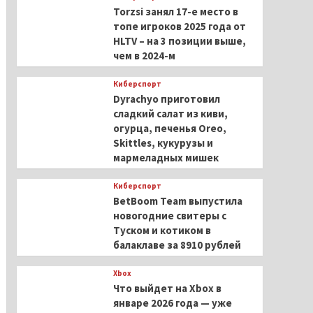
Torzsi занял 17-е место в
топе игроков 2025 года от
HLTV – на 3 позиции выше,
чем в 2024-м
Киберспорт
Dyrachyo приготовил
сладкий салат из киви,
огурца, печенья Oreo,
Skittles, кукурузы и
мармеладных мишек
Киберспорт
BetBoom Team выпустила
новогодние свитеры с
Туском и котиком в
балаклаве за 8910 рублей
Xbox
Что выйдет на Xbox в
январе 2026 года — уже