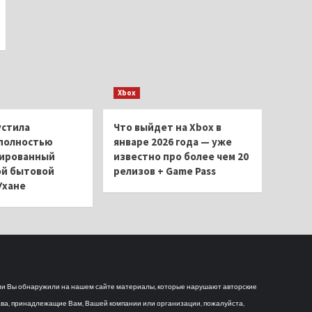
Xbox
устила
Что выйдет на Xbox в
полностью
январе 2026 года — уже
ированный
известно про более чем 20
ой бытовой
релизов + Game Pass
Ухане
и Вы обнаружили на нашем сайте материалы, которые нарушают авторские
ва, принадлежащие Вам, Вашей компании или организации, пожалуйста,