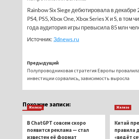
Rainbow Six Siege дебютировала в декабре 
PS4, PS5, Xbox One, Xbox Series X и S, в том
года аудитория игры превысила 85 млн чел
Источник:
3dnews.ru
Навигация
Предыдущий
Полупроводниковая стратегия Европы провалила
записи
инвестиции сорвались, зависимость выросла
Похожие записи:
Железо
Железо
В ChatGPT совсем скоро
Китай пр
появится реклама — стал
правила 
известен её формат
«ведёт се