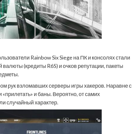
льзователи Rainbow Six Siege на ПК и консолях стали
валюты (кредиты R6S) и очков репутации, пакеты
едметы.
ом рук взломавших серверы игры хакеров. Наравне с
 «прилетать» и баны. Вероятно, от самих
ли случайный характер.