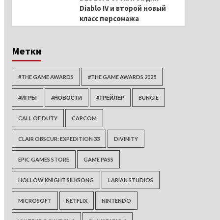
Diablo IV и второй новый
класс персонажа
Метки
#THE GAME AWARDS
#THE GAME AWARDS 2025
#ИГРЫ
#НОВОСТИ
#ТРЕЙЛЕР
BUNGIE
CALL OF DUTY
CAPCOM
CLAIR OBSCUR: EXPEDITION 33
DIVINITY
EPIC GAMES STORE
GAME PASS
HOLLOW KNIGHT SILKSONG
LARIAN STUDIOS
MICROSOFT
NETFLIX
NINTENDO