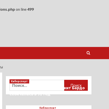
ions.php
on line
499
РЫ
Киберспорт
Найти:
Французская актриса Брижит Бардо
скончалась в 91 год
Киберспорт