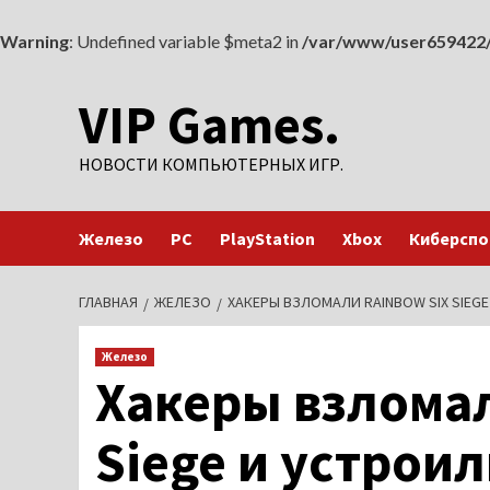
Warning
: Undefined variable $meta2 in
/var/www/user659422/
Перейти
VIP Games.
к
содержимому
НОВОСТИ КОМПЬЮТЕРНЫХ ИГР.
Железо
PC
PlayStation
Xbox
Киберспо
ГЛАВНАЯ
ЖЕЛЕЗО
ХАКЕРЫ ВЗЛОМАЛИ RAINBOW SIX SIEG
Железо
Хакеры взломал
Siege и устрои