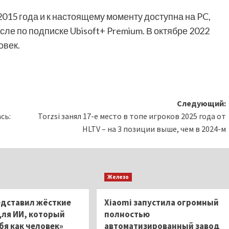
2015 года и к настоящему моменту доступна на PC,
 числе по подписке Ubisoft+ Premium. В октябре 2022
овек.
Следующий:
сь:
Torzsi занял 17-е место в топе игроков 2025 года от
HLTV – на 3 позиции выше, чем в 2024-м
Железо
едставил жёсткие
Xiaomi запустила огромный
для ИИ, который
полностью
бя как человек»
автоматизированный завод