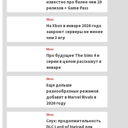
известно про более чем 20
релизов + Game Pass
Xbox
На Xbox в январе 2026 года
закроют серверы не менее
чем 3 игр
Xbox
Про будущее The Sims 4 и
серии в целом расскажут в
январе
Xbox
Еще дольше
разнообразных режимов
добавят в Marvel Rivals в
2026 году
Xbox
Слух: продолжительность
DLC Lord of Hatred для