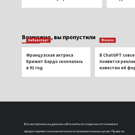
Возможно, вы пропустили
Киберспорт
Железо
Французская актриса
В ChatGPT совсе
Брижит Бардо скончалась
появится рекла
в 91 год
известен её фо
Все материалы на данном сайте взяты из открытых источников и
предоставляются исключительно в ознакомительных целях. Права на