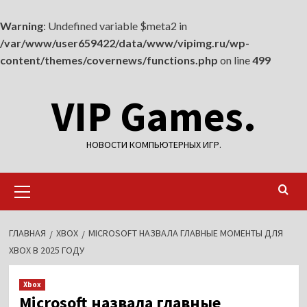
Warning
: Undefined variable $meta2 in
/var/www/user659422/data/www/vipimg.ru/wp-
content/themes/covernews/functions.php
on line
499
Перейти
VIP Games.
к
содержимому
НОВОСТИ КОМПЬЮТЕРНЫХ ИГР.
Основное
меню
ГЛАВНАЯ
XBOX
MICROSOFT НАЗВАЛА ГЛАВНЫЕ МОМЕНТЫ ДЛЯ
XBOX В 2025 ГОДУ
Xbox
Microsoft назвала главные