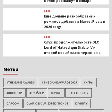
целом расскажут в январе
Xbox
Еще дольше разнообразных
режимов добавят в Marvel Rivals в
2026 году
Xbox
Слух: продолжительность DLC
Lord of Hatred для Diablo IV и
второй новый класс персонажа
Метки
#THE GAME AWARDS
#THE GAME AWARDS 2025
#ИГРЫ
#НОВОСТИ
#ТРЕЙЛЕР
BUNGIE
CALL OF DUTY
CAPCOM
CLAIR OBSCUR: EXPEDITION 33
DIVINITY