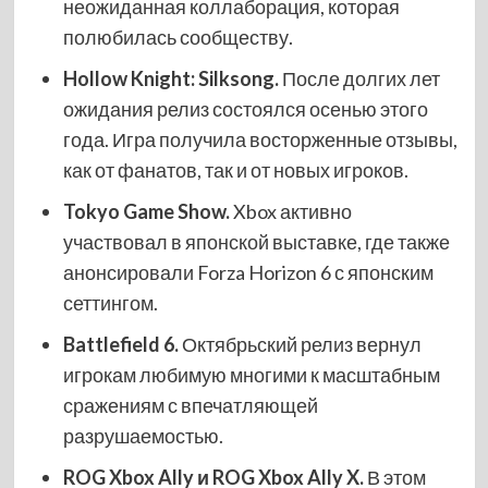
неожиданная коллаборация, которая
полюбилась сообществу.
Hollow Knight: Silksong.
После долгих лет
ожидания релиз состоялся осенью этого
года. Игра получила восторженные отзывы,
как от фанатов, так и от новых игроков.
Tokyo Game Show.
Xbox активно
участвовал в японской выставке, где также
анонсировали Forza Horizon 6 с японским
сеттингом.
Battlefield 6.
Октябрьский релиз вернул
игрокам любимую многими к масштабным
сражениям с впечатляющей
разрушаемостью.
ROG Xbox Ally и ROG Xbox Ally X.
В этом