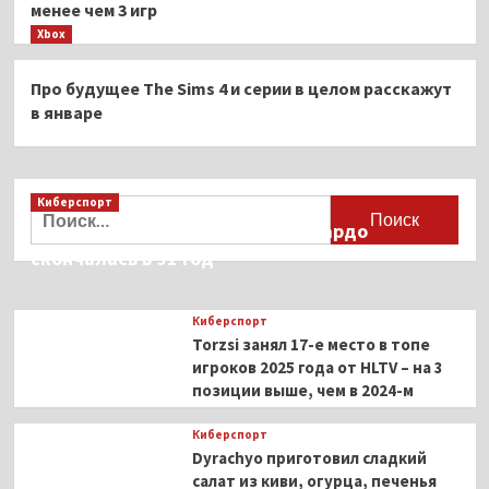
менее чем 3 игр
Xbox
Про будущее The Sims 4 и серии в целом расскажут
в январе
Киберспорт
Найти:
Французская актриса Брижит Бардо
скончалась в 91 год
Киберспорт
Torzsi занял 17-е место в топе
игроков 2025 года от HLTV – на 3
позиции выше, чем в 2024-м
Киберспорт
Dyrachyo приготовил сладкий
салат из киви, огурца, печенья