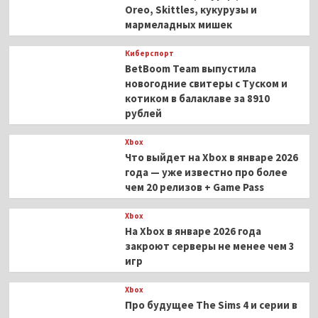
Oreo, Skittles, кукурузы и
мармеладных мишек
Киберспорт
BetBoom Team выпустила
новогодние свитеры с Туском и
котиком в балаклаве за 8910
рублей
Xbox
Что выйдет на Xbox в январе 2026
года — уже известно про более
чем 20 релизов + Game Pass
Xbox
На Xbox в январе 2026 года
закроют серверы не менее чем 3
игр
Xbox
Про будущее The Sims 4 и серии в