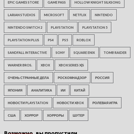
EPIC GAMES STORE
GAME PASS
HOLLOW KNIGHT SILKSONG
LARIAN STUDIOS
MICROSOFT
NETFLIX
NINTENDO
NINTENDO SWITCH 2
PLAYSTATION
PLAYSTATION 5
PLAYSTATION PLUS
PS4
PS5
ROBLOX
SANDFALL INTERACTIVE
SONY
SQUARE ENIX
TOMB RAIDER
WARNER BROS.
XBOX
XBOX SERIES X|S
ОЧЕНЬ СТРАННЫЕ ДЕЛА
РОСКОМНАДЗОР
РОССИЯ
ЯПОНИЯ
АНАЛИТИКА
ИИ
КИТАЙ
НОВОСТИ PLAYSTATION
НОВОСТИ XBOX
РОЛЕВАЯ ИГРА
США
ХОРРОР
ХОРРОРЫ
ШУТЕР
Возможно, вы пропустили