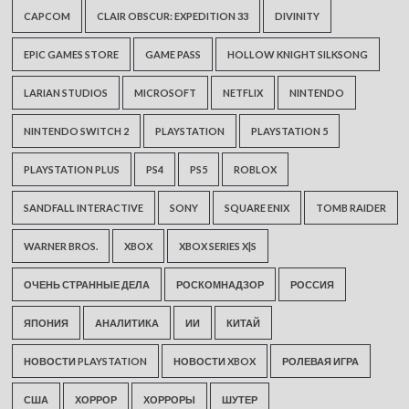
CAPCOM
CLAIR OBSCUR: EXPEDITION 33
DIVINITY
EPIC GAMES STORE
GAME PASS
HOLLOW KNIGHT SILKSONG
LARIAN STUDIOS
MICROSOFT
NETFLIX
NINTENDO
NINTENDO SWITCH 2
PLAYSTATION
PLAYSTATION 5
PLAYSTATION PLUS
PS4
PS5
ROBLOX
SANDFALL INTERACTIVE
SONY
SQUARE ENIX
TOMB RAIDER
WARNER BROS.
XBOX
XBOX SERIES X|S
ОЧЕНЬ СТРАННЫЕ ДЕЛА
РОСКОМНАДЗОР
РОССИЯ
ЯПОНИЯ
АНАЛИТИКА
ИИ
КИТАЙ
НОВОСТИ PLAYSTATION
НОВОСТИ XBOX
РОЛЕВАЯ ИГРА
США
ХОРРОР
ХОРРОРЫ
ШУТЕР