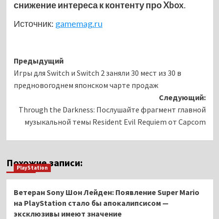
снижение интереса к контенту про Xbox
.
Источник:
gamemag.ru
Навигация
Предыдущий
Игры для Switch и Switch 2 заняли 30 мест из 30 в
записи
предновогоднем японском чарте продаж
Следующий:
Through the Darkness: Послушайте фрагмент главной
музыкальной темы Resident Evil Requiem от Capcom
Похожие записи:
PlayStation
Ветеран Sony Шон Лейден: Появление Super Mario
на PlayStation стало бы апокалипсисом —
эксклюзивы имеют значение