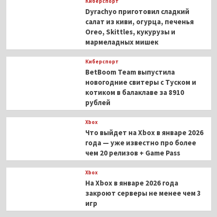
Киберспорт
Dyrachyo приготовил сладкий
салат из киви, огурца, печенья
Oreo, Skittles, кукурузы и
мармеладных мишек
Киберспорт
BetBoom Team выпустила
новогодние свитеры с Туском и
котиком в балаклаве за 8910
рублей
Xbox
Что выйдет на Xbox в январе 2026
года — уже известно про более
чем 20 релизов + Game Pass
Xbox
На Xbox в январе 2026 года
закроют серверы не менее чем 3
игр