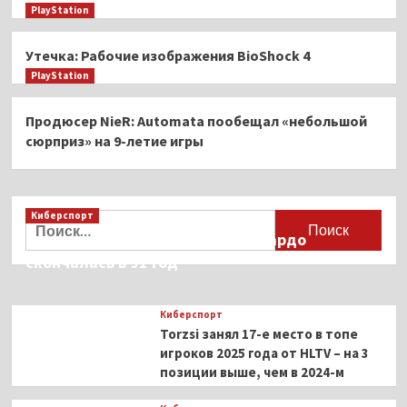
PlayStation
Утечка: Рабочие изображения BioShock 4
PlayStation
Продюсер NieR: Automata пообещал «небольшой
сюрприз» на 9-летие игры
Киберспорт
Найти:
Французская актриса Брижит Бардо
скончалась в 91 год
Киберспорт
Torzsi занял 17-е место в топе
игроков 2025 года от HLTV – на 3
позиции выше, чем в 2024-м