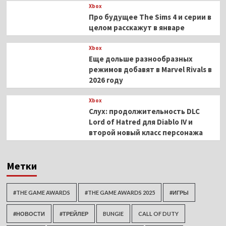
Xbox
Про будущее The Sims 4 и серии в
целом расскажут в январе
Xbox
Еще дольше разнообразных
режимов добавят в Marvel Rivals в
2026 году
Xbox
Слух: продолжительность DLC
Lord of Hatred для Diablo IV и
второй новый класс персонажа
Метки
#THE GAME AWARDS
#THE GAME AWARDS 2025
#ИГРЫ
#НОВОСТИ
#ТРЕЙЛЕР
BUNGIE
CALL OF DUTY