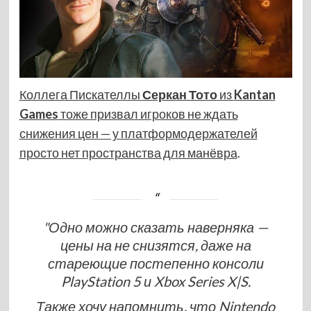
Коллега Пискателлы
Серкан Тото
из
Kantan
Games
тоже призвал игроков не ждать
снижения цен
— у платформодержателей
просто нет пространства для манёвра
.
"Одно можно сказать наверняка —
цены на не снизятся, даже на
стареющие постепенно консоли
PlayStation 5 и Xbox Series X|S.
Также хочу напомнить, что Nintendo